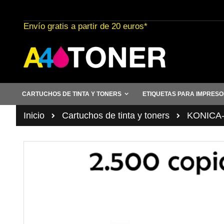
Ir
al
Envío gratis a partir de 20 euros*
contenido
CARTUCHOS DE TINTA Y TONERS
ETIQUETAS PARA IMPRES
Inicio
Cartuchos de tinta y toners
KONICA
Saltar
al
final
de
la
galería
de
imágenes