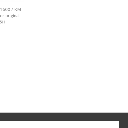
-1600 / KM
er original
05H