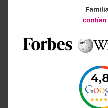
Famili
confía