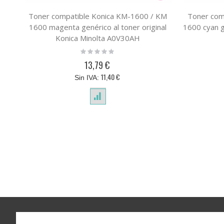
Toner compatible Konica KM-1600 / KM
Toner com
1600 magenta genérico al toner original
1600 cyan g
Konica Minolta A0V30AH
Rating:
0%
13,79 €
11,40 €