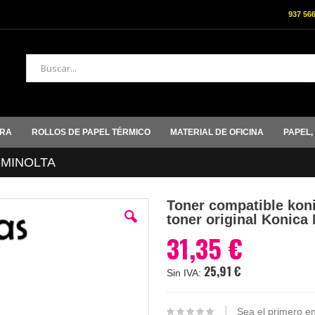
937 56
Buscar
ORA
ROLLOS DE PAPEL TÉRMICO
MATERIAL DE OFICINA
PAPEL,
-MINOLTA
Toner compatible kon
toner original Konica
31,35 €
25,91 €
Sea el primero en