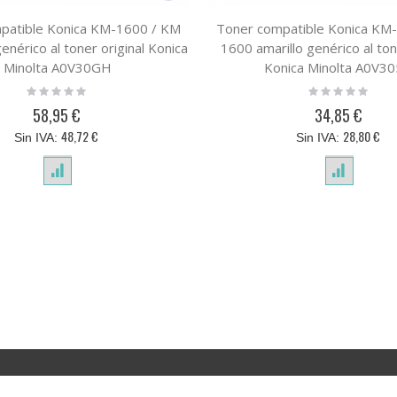
patible Konica KM-1600 / KM
Toner compatible Konica KM
enérico al toner original Konica
1600 amarillo genérico al ton
Minolta A0V30GH
Konica Minolta A0V3
Rating:
Rating:
0%
0%
58,95 €
34,85 €
48,72 €
28,80 €