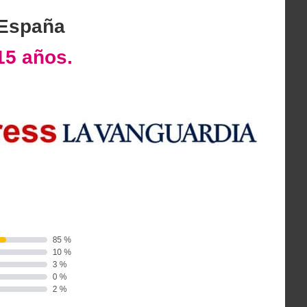
 España
15 años.