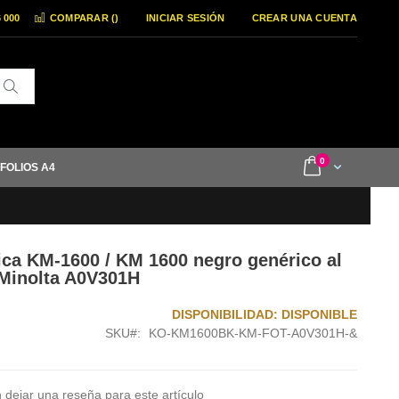
6 000
COMPARAR (
)
INICIAR SESIÓN
CREAR UNA CUENTA
Buscar
items
0
Cart
 FOLIOS A4
ica KM-1600 / KM 1600 negro genérico al
 Minolta A0V301H
DISPONIBILIDAD:
DISPONIBLE
SKU
KO-KM1600BK-KM-FOT-A0V301H-&
 dejar una reseña para este artículo