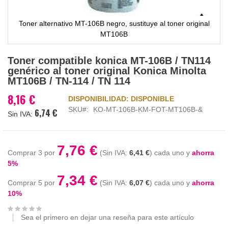
Toner alternativo MT-106B negro, sustituye al toner original
MT106B
Saltar
Toner compatible konica MT-106B / TN114
al
genérico al toner original Konica Minolta
comienzo
MT106B / TN-114 / TN 114
de
la
8,16 €
DISPONIBILIDAD:
DISPONIBLE
galería
SKU
KO-MT-106B-KM-FOT-MT106B-&
6,74 €
de
imágenes
7,76 €
Comprar 3 por
6,41 €
cada uno y
ahorra
5
%
7,34 €
Comprar 5 por
6,07 €
cada uno y
ahorra
10
%
Sea el primero en dejar una reseña para este artículo