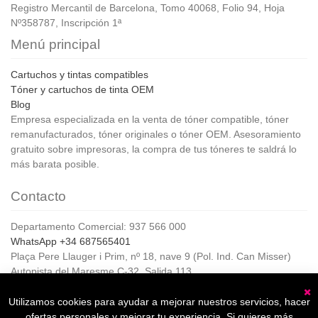
Registro Mercantil de Barcelona, Tomo 40068, Folio 94, Hoja
Nº358787, Inscripción 1ª
Menú principal
Cartuchos y tintas compatibles
Tóner y cartuchos de tinta OEM
Blog
Empresa especializada en la venta de tóner compatible, tóner
remanufacturados, tóner originales o tóner OEM. Asesoramiento
gratuito sobre impresoras, la compra de tus tóneres te saldrá lo
más barata posible.
Contacto
Departamento Comercial: 937 566 000
WhatsApp +34 687565401
Plaça Pere Llauger i Prim, nº 18, nave 9 (Pol. Ind. Can Misser)
Autopista del Maresme C-32, Salida 113
08360, Canet de Mar (Barcelona)
Horario de Atención al cliente:
Utilizamos cookies para ayudar a mejorar nuestros servicios, hacer
C
De lunes a jueves de 8:00 a 17:00,
ofertas personales y mejorar tu experiencia. Si quieres más