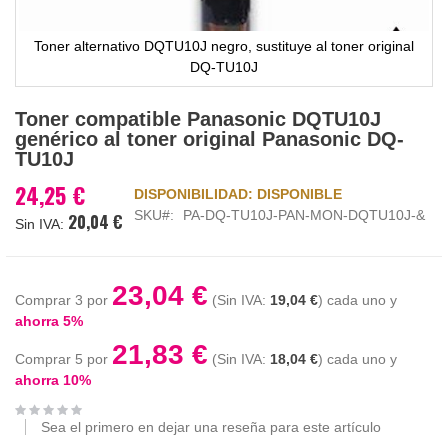
Toner alternativo DQTU10J negro, sustituye al toner original
DQ-TU10J
Saltar
Toner compatible Panasonic DQTU10J
al
genérico al toner original Panasonic DQ-
comienzo
TU10J
de
la
24,25 €
DISPONIBILIDAD:
DISPONIBLE
galería
SKU
PA-DQ-TU10J-PAN-MON-DQTU10J-&
20,04 €
de
imágenes
23,04 €
Comprar 3 por
19,04 €
cada uno y
ahorra
5
%
21,83 €
Comprar 5 por
18,04 €
cada uno y
ahorra
10
%
Sea el primero en dejar una reseña para este artículo