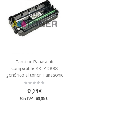
Tambor Panasonic
compatible KXFAD89X
genérico al toner Panasonic
KX-FAD89X
Rating:
0%
83,34 €
68,88 €