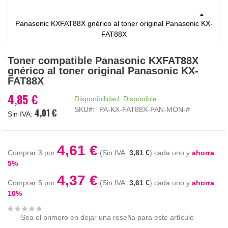
Panasonic KXFAT88X gnérico al toner original Panasonic KX-
FAT88X
Saltar
Toner compatible Panasonic KXFAT88X
al
gnérico al toner original Panasonic KX-
comienzo
FAT88X
de
la
4,85 €
Disponibilidad:
Disponible
galería
SKU
PA-KX-FAT88X-PAN-MON-#
4,01 €
de
imágenes
4,61 €
Comprar 3 por
3,81 €
cada uno y
ahorra
5
%
4,37 €
Comprar 5 por
3,61 €
cada uno y
ahorra
10
%
Sea el primero en dejar una reseña para este artículo