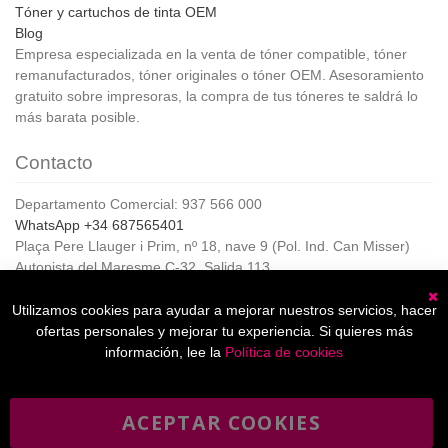
Tóner y cartuchos de tinta OEM
Blog
Empresa especializada en la venta de tóner compatible, tóner
remanufacturados, tóner originales o tóner OEM. Asesoramiento
gratuito sobre impresoras, la compra de tus tóneres te saldrá lo
más barata posible.
Contacto
Departamento Comercial: 937 566 000
WhatsApp +34 687565401
Plaça Pere Llauger i Prim, nº 18, nave 9 (Pol. Ind. Can Misser)
Autopista del Maresme C-32, Salida 113
08360, Canet de Mar (Barcelona)
Horario de Atención al cliente:
Utilizamos cookies para ayudar a mejorar nuestros servicios, hacer
C
De lunes a jueves de 8:00 a 17:00,
ofertas personales y mejorar tu experiencia. Si quieres más
Viernes de 8:00 a 15:00
información, lee la
Política de cookies
ACEPTAR COOKIES