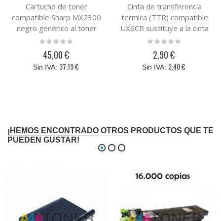
Cartucho de toner
Cinta de transferencia
compatible Sharp MX2300
termica (TTR) compatible
negro genérico al toner
UX6CR sustituye a la cinta
original MX27GTBA
de transferencia termica
Rating:
Rating:
0%
0%
original UX-6CR
45,00 €
2,90 €
37,19 €
2,40 €
¡HEMOS ENCONTRADO OTROS PRODUCTOS QUE TE
PUEDEN GUSTAR!