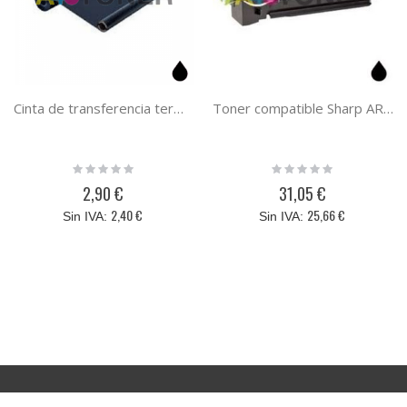
Cinta de transferencia termica (TTR) compatible UX6CR sustituye a la cinta de transferencia termica original UX-6CR
Toner compatible Sharp AR202LT / AR-202LT genérico
Rating:
Rating:
0%
0%
2,90 €
31,05 €
2,40 €
25,66 €