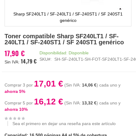
Sharp SF240LT1 / SF-240LT1 / SF-240ST1 / SF 240ST1
genérico
Saltar
Toner compatible Sharp SF240LT1 / SF-
al
240LT1 / SF-240ST1 / SF 240ST1 genérico
comienzo
de
17,90 €
Disponibilidad:
Disponible
la
SKU
SH-SF-240LT1-SH-FOT-SF240LT1-SF-24
14,79 €
galería
de
imágenes
17,01 €
Comprar 3 por
14,06 €
cada uno y
ahorra
5
%
16,12 €
Comprar 5 por
13,32 €
cada uno y
ahorra
10
%
Sea el primero en dejar una reseña para este artículo
Capacidad: 16.500 páginas A4 al 5% de cobertura.