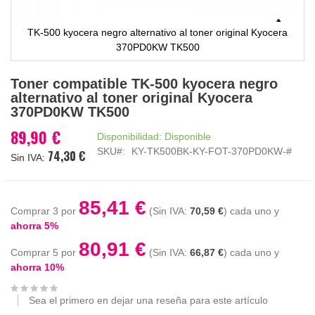
TK-500 kyocera negro alternativo al toner original Kyocera
370PD0KW TK500
Saltar
Toner compatible TK-500 kyocera negro
al
alternativo al toner original Kyocera
comienzo
370PD0KW TK500
de
la
89,90 €
Disponibilidad:
Disponible
galería
SKU
KY-TK500BK-KY-FOT-370PD0KW-#
74,30 €
de
imágenes
85,41 €
Comprar 3 por
70,59 €
cada uno y
ahorra
5
%
80,91 €
Comprar 5 por
66,87 €
cada uno y
ahorra
10
%
Sea el primero en dejar una reseña para este artículo