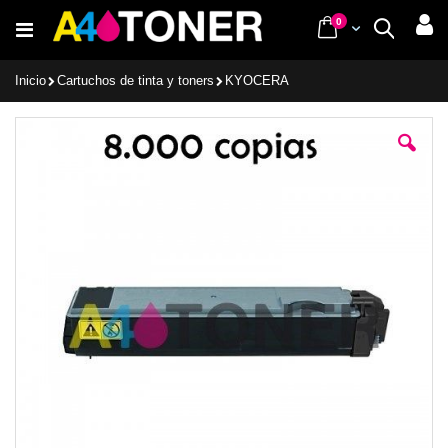
Ir
items
0
Cart
Buscar
al
contenido
Inicio
Cartuchos de tinta y toners
KYOCERA
Saltar
al
final
de
la
galería
de
imágenes