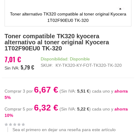
Toner alternativo TK320 compatible al toner original Kyocera
1T02F90EU0 TK-320
Saltar
Toner compatible TK320 kyocera
al
alternativo al toner original Kyocera
comienzo
1T02F90EU0 TK-320
de
la
7,01 €
Disponibilidad:
Disponible
galería
SKU
KY-TK320-KY-FOT-TK320-TK-320
5,79 €
de
imágenes
6,67 €
Comprar 3 por
5,51 €
cada uno y
ahorra
5
%
6,32 €
Comprar 5 por
5,22 €
cada uno y
ahorra
10
%
Sea el primero en dejar una reseña para este artículo