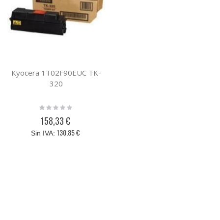
Kyocera 1T02F90EUC TK-
320
Rating:
0%
158,33 €
130,85 €