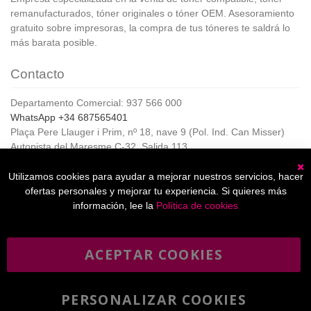
remanufacturados, tóner originales o tóner OEM. Asesoramiento
gratuito sobre impresoras, la compra de tus tóneres te saldrá lo
más barata posible.
Contacto
Departamento Comercial: 937 566 000
WhatsApp +34 687565401
Plaça Pere Llauger i Prim, nº 18, nave 9 (Pol. Ind. Can Misser)
Autopista del Maresme C-32, Salida 113
08360, Canet de Mar (Barcelona)
Horario de Atención al cliente:
Utilizamos cookies para ayudar a mejorar nuestros servicios, hacer
C
De lunes a jueves de 8:00 a 17:00,
ofertas personales y mejorar tu experiencia. Si quieres más
Viernes de 8:00 a 15:00
información, lee la
Política de cookies
ACEPTAR COOKIES
Boletín
Suscribirse
informativo
PERSONALIZAR COOKIES
He leído y acepto la
política de privacidad