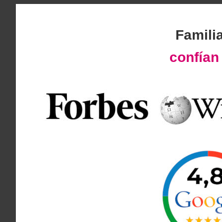
Famili
confía