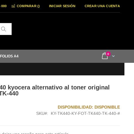
6 000
COMPARAR (
)
INICIAR SESIÓN
CREAR UNA CUENTA
Buscar
items
0
Cart
 FOLIOS A4
0 kyocera alternativo al toner original
TK-440
DISPONIBILIDAD:
DISPONIBLE
SKU
KY-TK440-KY-FOT-TK440-TK-440-#