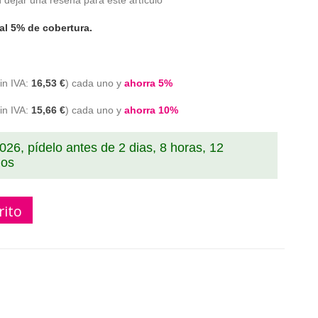
 dejar una reseña para este artículo
al 5% de cobertura.
16,53 €
cada uno y
ahorra
5
%
15,66 €
cada uno y
ahorra
10
%
2026, pídelo antes de
2 dias, 8 horas, 12
dos
rito