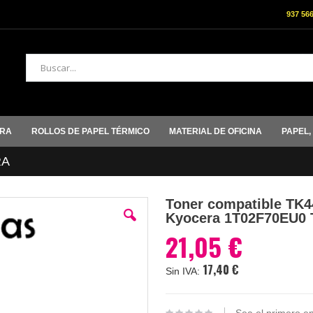
937 56
Buscar
ORA
ROLLOS DE PAPEL TÉRMICO
MATERIAL DE OFICINA
PAPEL,
RA
Toner compatible TK44
Kyocera 1T02F70EU0 
21,05 €
17,40 €