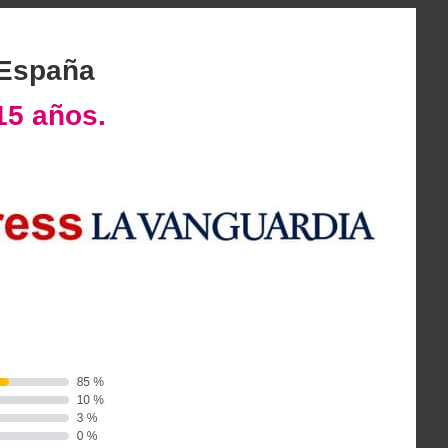
 España
15 años.