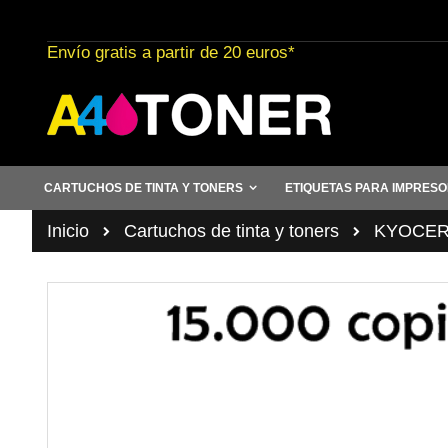
Ir
al
Envío gratis a partir de 20 euros*
contenido
CARTUCHOS DE TINTA Y TONERS
ETIQUETAS PARA IMPRES
Inicio
Cartuchos de tinta y toners
KYOCE
Saltar
al
final
de
la
galería
de
imágenes