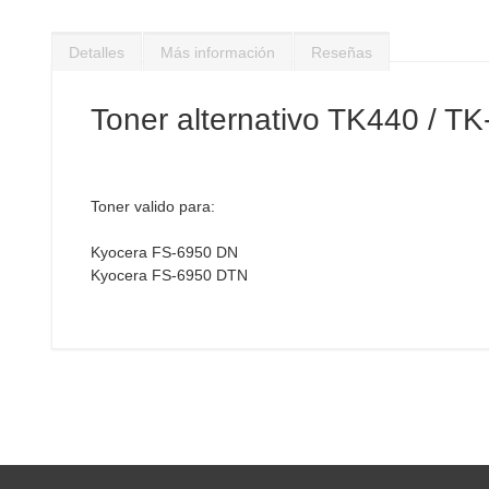
Saltar
al
Detalles
Más información
Reseñas
comienzo
de
la
Toner alternativo TK440 / T
galería
de
imágenes
Toner valido para:
Kyocera FS-6950 DN
Kyocera FS-6950 DTN