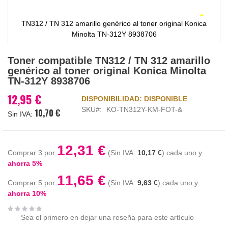
TN312 / TN 312 amarillo genérico al toner original Konica
Minolta TN-312Y 8938706
Saltar
Toner compatible TN312 / TN 312 amarillo
al
genérico al toner original Konica Minolta
comienzo
TN-312Y 8938706
de
la
12,95 €
DISPONIBILIDAD:
DISPONIBLE
galería
SKU
KO-TN312Y-KM-FOT-&
10,70 €
de
imágenes
12,31 €
Comprar 3 por
10,17 €
cada uno y
ahorra
5
%
11,65 €
Comprar 5 por
9,63 €
cada uno y
ahorra
10
%
Sea el primero en dejar una reseña para este artículo