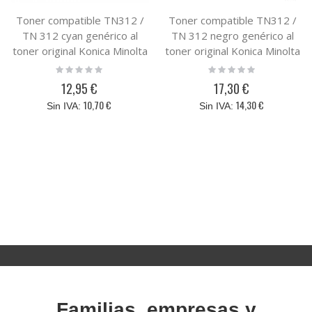
Toner compatible TN312 /
Toner compatible TN312 /
TN 312 cyan genérico al
TN 312 negro genérico al
toner original Konica Minolta
toner original Konica Minolta
TN-312C 8938-708
TN-312BK 8938-705
Rating:
Rating:
0%
0%
12,95 €
17,30 €
10,70 €
14,30 €
Familias, empresas y