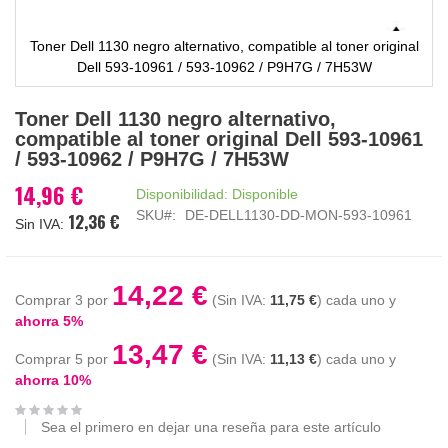
Toner Dell 1130 negro alternativo, compatible al toner original
Dell 593-10961 / 593-10962 / P9H7G / 7H53W
Saltar
Toner Dell 1130 negro alternativo,
al
compatible al toner original Dell 593-10961
comienzo
/ 593-10962 / P9H7G / 7H53W
de
la
14,96 €
Disponibilidad:
Disponible
galería
SKU
DE-DELL1130-DD-MON-593-10961
12,36 €
de
imágenes
14,22 €
Comprar 3 por
11,75 €
cada uno y
ahorra
5
%
13,47 €
Comprar 5 por
11,13 €
cada uno y
ahorra
10
%
Sea el primero en dejar una reseña para este artículo