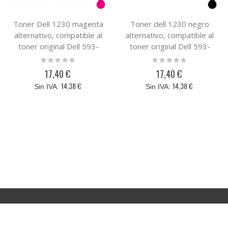
Toner Dell 1230 magenta
Toner dell 1230 negro
alternativo, compatible al
alternativo, compatible al
toner original Dell 593-
toner original Dell 593-
10495 / J506K
10493 / N012K
Rating:
Rating:
0%
0%
17,40 €
17,40 €
14,38 €
14,38 €