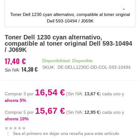
Toner Dell 1230 cyan alternativo, compatible al toner original
Dell 593-10494 / J069K
Saltar
Toner Dell 1230 cyan alternativo,
al
compatible al toner original Dell 593-10494
comienzo
/ J069K
de
la
17,40 €
Disponibilidad:
Disponible
galería
SKU
DE-DELL1230C-DD-COL-593-10494
14,38 €
de
imágenes
16,54 €
Comprar 3 por
13,67 €
cada uno y
ahorra
5
%
15,67 €
Comprar 5 por
12,95 €
cada uno y
ahorra
10
%
Sea el primero en dejar una reseña para este artículo