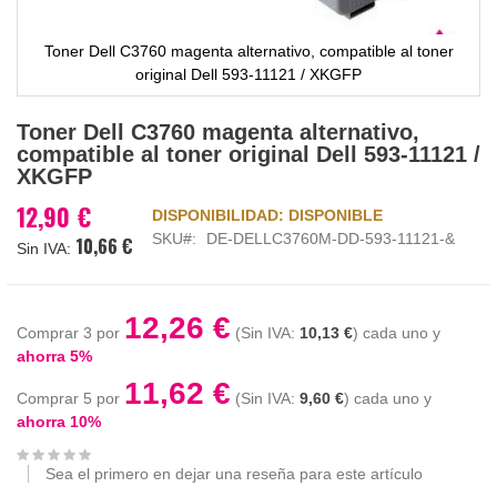
Toner Dell C3760 magenta alternativo, compatible al toner
original Dell 593-11121 / XKGFP
Saltar
Toner Dell C3760 magenta alternativo,
al
compatible al toner original Dell 593-11121 /
comienzo
XKGFP
de
la
12,90 €
DISPONIBILIDAD:
DISPONIBLE
galería
SKU
DE-DELLC3760M-DD-593-11121-&
10,66 €
de
imágenes
12,26 €
Comprar 3 por
10,13 €
cada uno y
ahorra
5
%
11,62 €
Comprar 5 por
9,60 €
cada uno y
ahorra
10
%
Sea el primero en dejar una reseña para este artículo