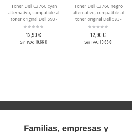
Toner Dell C3760 cyan
Toner Dell C3760 negro
alternativo, compatible al
alternativo, compatible al
toner original Dell 593-
toner original Dell 593-
11122 / 1M4KP
11119
Rating:
Rating:
0%
0%
12,90 €
12,90 €
10,66 €
10,66 €
Familias, empresas y