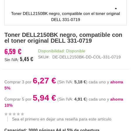
Toner DELL2150BK negro, compatible con el toner original
DELL 331-0719
Saltar
Toner DELL2150BK negro, compatible con
al
el toner original DELL 331-0719
comienzo
de
6,59 €
Disponibilidad:
Disponible
la
SKU
DE-DELL2150BK-DD-COL-331-0719
5,45 €
galería
de
imágenes
6,27 €
Comprar 3 por
5,18 €
cada uno y
ahorra
5
%
5,94 €
Comprar 5 por
4,91 €
cada uno y
ahorra
10
%
Sea el primero en dejar una reseña para este artículo
Capacidad: 3000 páginas A4 al 5% de cobertura.