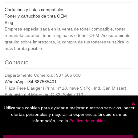
Cartuchos y tintas compatibles
Tóner y cartuchos de tinta OEM
Blog
Empresa especializada en la venta de tóner compatible, tóner
remanufacturados, tóner originales o tóner OEM. Asesoramiento
gratuito sobre impresoras, la compra de tus tóneres te saldrá lo
más barata posible.
Contacto
Departamento Comercial: 937 566 000
WhatsApp +34 687565401
Plaça Pere Llauger i Prim, nº 18, nave 9 (Pol. Ind. Can Misser)
Autopista del Maresme C-32, Salida 113
08360, Canet de Mar (Barcelona)
Horario de Atención al cliente:
Utilizamos cookies para ayudar a mejorar nuestros servicios, hacer
C
De lunes a jueves de 8:00 a 17:00,
ofertas personales y mejorar tu experiencia. Si quieres más
Viernes de 8:00 a 15:00
información, lee la
Política de cookies