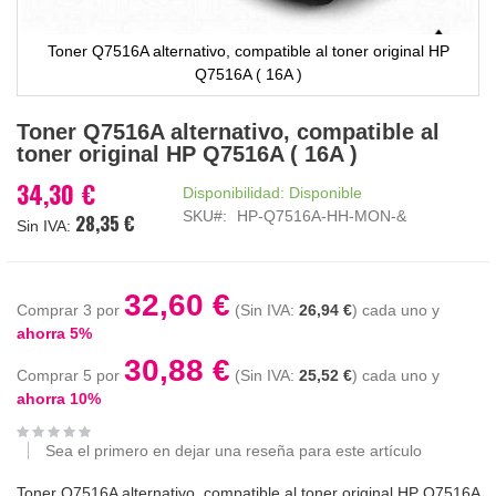
Toner Q7516A alternativo, compatible al toner original HP
Q7516A ( 16A )
Saltar
Toner Q7516A alternativo, compatible al
al
toner original HP Q7516A ( 16A )
comienzo
de
34,30 €
Disponibilidad:
Disponible
la
SKU
HP-Q7516A-HH-MON-&
28,35 €
galería
de
imágenes
32,60 €
Comprar 3 por
26,94 €
cada uno y
ahorra
5
%
30,88 €
Comprar 5 por
25,52 €
cada uno y
ahorra
10
%
Sea el primero en dejar una reseña para este artículo
Toner Q7516A alternativo, compatible al toner original HP Q7516A