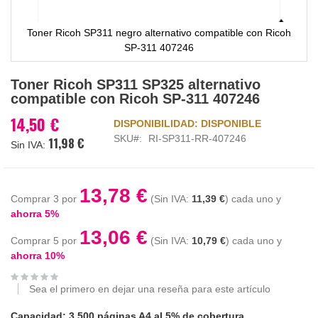
Toner Ricoh SP311 negro alternativo compatible con Ricoh
SP-311 407246
Saltar
Toner Ricoh SP311 SP325 alternativo
al
compatible con Ricoh SP-311 407246
comienzo
de
14,50 €
DISPONIBILIDAD:
DISPONIBLE
la
SKU
RI-SP311-RR-407246
11,98 €
galería
de
imágenes
13,78 €
Comprar 3 por
11,39 €
cada uno y
ahorra
5
%
13,06 €
Comprar 5 por
10,79 €
cada uno y
ahorra
10
%
Sea el primero en dejar una reseña para este artículo
Capacidad: 3.500 páginas A4 al 5% de cobertura.