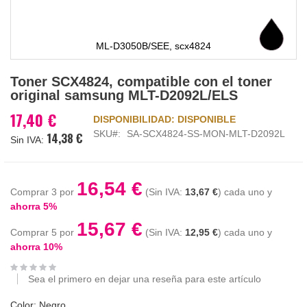
ML-D3050B/SEE, scx4824
Saltar
Toner SCX4824, compatible con el toner
al
original samsung MLT-D2092L/ELS
comienzo
de
17,40 €
DISPONIBILIDAD:
DISPONIBLE
la
SKU
SA-SCX4824-SS-MON-MLT-D2092L
14,38 €
galería
de
imágenes
16,54 €
Comprar 3 por
13,67 €
cada uno y
ahorra
5
%
15,67 €
Comprar 5 por
12,95 €
cada uno y
ahorra
10
%
Sea el primero en dejar una reseña para este artículo
Color: Negro