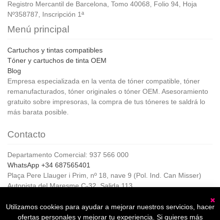
Registro Mercantil de Barcelona, Tomo 40068, Folio 94, Hoja
Nº358787, Inscripción 1ª
Menú principal
Cartuchos y tintas compatibles
Tóner y cartuchos de tinta OEM
Blog
Empresa especializada en la venta de tóner compatible, tóner
remanufacturados, tóner originales o tóner OEM. Asesoramiento
gratuito sobre impresoras, la compra de tus tóneres te saldrá lo
más barata posible.
Contacto
Departamento Comercial: 937 566 000
WhatsApp +34 687565401
Plaça Pere Llauger i Prim, nº 18, nave 9 (Pol. Ind. Can Misser)
Autopista del Maresme C-32, Salida 113
08360, Canet de Mar (Barcelona)
Horario de Atención al cliente:
Utilizamos cookies para ayudar a mejorar nuestros servicios, hacer
C
De lunes a jueves de 8:00 a 17:00,
ofertas personales y mejorar tu experiencia. Si quieres más