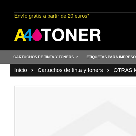
Ir
al
Envío gratis a partir de 20 euros*
contenido
CARTUCHOS DE TINTA Y TONERS
ETIQUETAS PARA IMPRES
Inicio
Cartuchos de tinta y toners
OTRAS 
Saltar
al
final
de
la
galería
de
imágenes