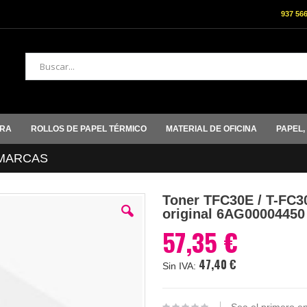
937 56
Buscar
ORA
ROLLOS DE PAPEL TÉRMICO
MATERIAL DE OFICINA
PAPEL,
MARCAS
Toner TFC30E / T-FC30
original 6AG00004450
57,35 €
47,40 €