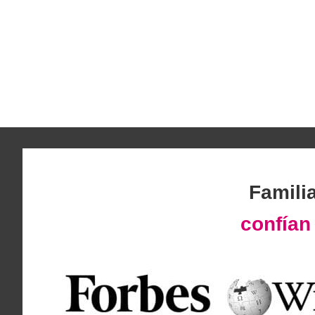
Famili
confía