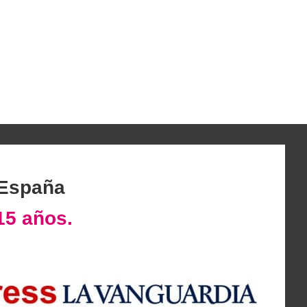
 España
15 años.