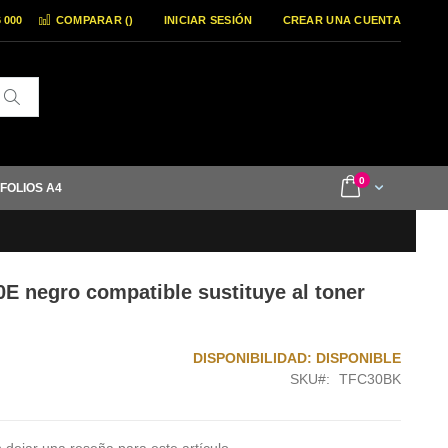
6 000
COMPARAR (
)
INICIAR SESIÓN
CREAR UNA CUENTA
Buscar
items
0
Cart
 FOLIOS A4
E negro compatible sustituye al toner
DISPONIBILIDAD:
DISPONIBLE
SKU
TFC30BK