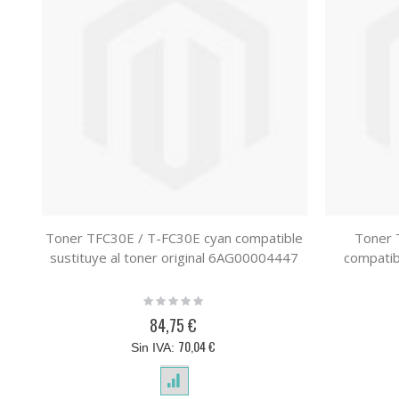
Toner TFC30E / T-FC30E cyan compatible
Toner 
sustituye al toner original 6AG00004447
compatibl
Rating:
0%
84,75 €
70,04 €