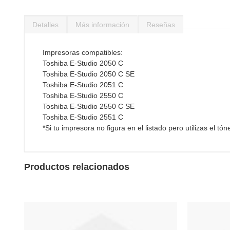
Saltar
al
Detalles
Más información
Reseñas
comienzo
de
la
Impresoras compatibles:
galería
Toshiba E-Studio 2050 C
de
Toshiba E-Studio 2050 C SE
imágenes
Toshiba E-Studio 2051 C
Toshiba E-Studio 2550 C
Toshiba E-Studio 2550 C SE
Toshiba E-Studio 2551 C
*Si tu impresora no figura en el listado pero utilizas el tó
Productos relacionados