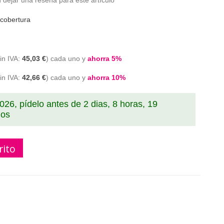
 dejar una reseña para este artículo
cobertura
45,03 €
cada uno y
ahorra
5
%
42,66 €
cada uno y
ahorra
10
%
2026, pídelo antes de
2 dias, 8 horas, 19
dos
rito