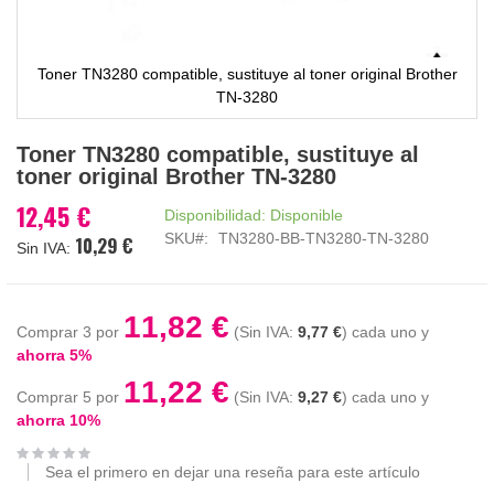
Toner TN3280 compatible, sustituye al toner original Brother
TN-3280
Saltar
Toner TN3280 compatible, sustituye al
al
toner original Brother TN-3280
comienzo
de
12,45 €
Disponibilidad:
Disponible
la
SKU
TN3280-BB-TN3280-TN-3280
10,29 €
galería
de
imágenes
11,82 €
Comprar 3 por
9,77 €
cada uno y
ahorra
5
%
11,22 €
Comprar 5 por
9,27 €
cada uno y
ahorra
10
%
Sea el primero en dejar una reseña para este artículo