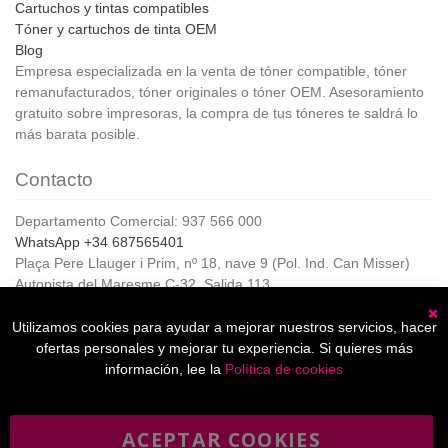
Cartuchos y tintas compatibles
Tóner y cartuchos de tinta OEM
Blog
Empresa especializada en la venta de tóner compatible, tóner
remanufacturados, tóner originales o tóner OEM. Asesoramiento
gratuito sobre impresoras, la compra de tus tóneres te saldrá lo
más barata posible.
Contacto
Departamento Comercial: 937 566 000
WhatsApp +34 687565401
Plaça Pere Llauger i Prim, nº 18, nave 9 (Pol. Ind. Can Misser)
Autopista del Maresme C-32, Salida 113
08360, Canet de Mar (Barcelona)
Horario de Atención al cliente:
Utilizamos cookies para ayudar a mejorar nuestros servicios, hacer
C
De lunes a jueves de 8:00 a 17:00,
ofertas personales y mejorar tu experiencia. Si quieres más
Viernes de 8:00 a 15:00
información, lee la
Política de cookies
ACEPTAR COOKIES