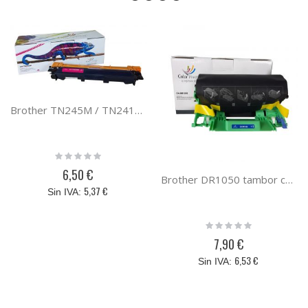
Brother TN245M / TN241M magenta Toner compatible PREMIUM (2.2K)
Rating:
0%
6,50 €
Brother DR1050 tambor compatible
5,37 €
Rating:
0%
7,90 €
6,53 €