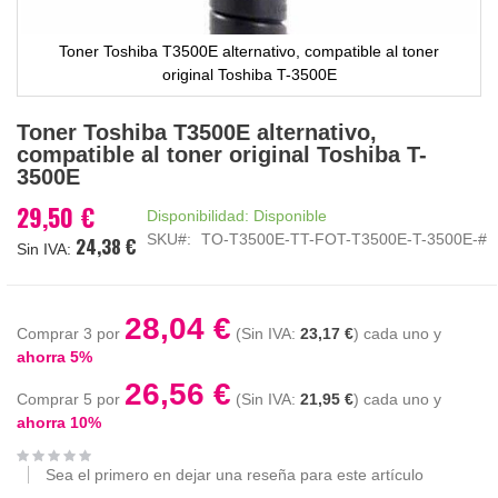
Toner Toshiba T3500E alternativo, compatible al toner
original Toshiba T-3500E
Saltar
Toner Toshiba T3500E alternativo,
al
compatible al toner original Toshiba T-
comienzo
3500E
de
la
29,50 €
Disponibilidad:
Disponible
galería
SKU
TO-T3500E-TT-FOT-T3500E-T-3500E-#
24,38 €
de
imágenes
28,04 €
Comprar 3 por
23,17 €
cada uno y
ahorra
5
%
26,56 €
Comprar 5 por
21,95 €
cada uno y
ahorra
10
%
Sea el primero en dejar una reseña para este artículo