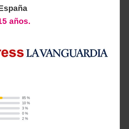
 España
15 años.