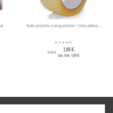
AA
Rollo precinto transparente / Cinta adhesiva de polipropileno transparente tamaño 120 metros x 48mm ancho
Rating:
0%
1,95 €
Precio
3,00 €
especial
1,61 €