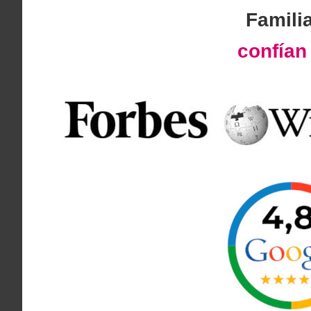
Famili
confía