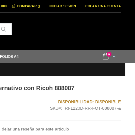
6 000
COMPARAR (
)
INICIAR SESIÓN
CREAR UNA CUENTA
Buscar
items
0
Cart
 FOLIOS A4
ernativo con Ricoh 888087
DISPONIBILIDAD:
DISPONIBLE
SKU
RI-1220D-RR-FOT-888087-&
 dejar una reseña para este artículo