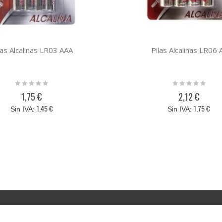
las Alcalinas LR03 AAA
Pilas Alcalinas LR06 
Rating:
Rating:
0%
0%
1,75 €
2,12 €
1,45 €
1,75 €