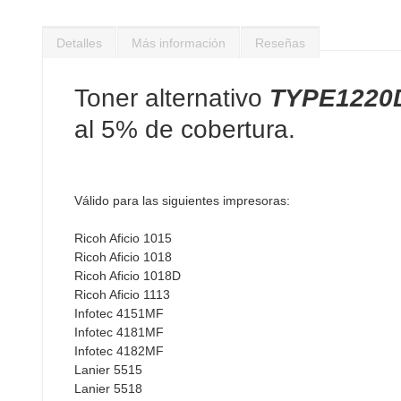
Saltar
al
Detalles
Más información
Reseñas
comienzo
de
la
Toner alternativo
TYPE1220D
galería
de
al 5% de cobertura.
imágenes
Válido para las siguientes impresoras:
Ricoh Aficio 1015
Ricoh Aficio 1018
Ricoh Aficio 1018D
Ricoh Aficio 1113
Infotec 4151MF
Infotec 4181MF
Infotec 4182MF
Lanier 5515
Lanier 5518