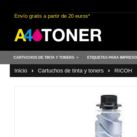
Ir
al
Envío gratis a partir de 20 euros*
contenido
CARTUCHOS DE TINTA Y TONERS
ETIQUETAS PARA IMPRES
Inicio
Cartuchos de tinta y toners
RICOH
Saltar
al
final
de
la
galería
de
imágenes