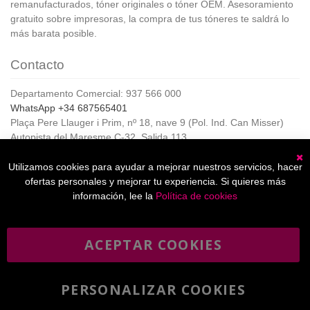
remanufacturados, tóner originales o tóner OEM. Asesoramiento
gratuito sobre impresoras, la compra de tus tóneres te saldrá lo
más barata posible.
Contacto
Departamento Comercial: 937 566 000
WhatsApp +34 687565401
Plaça Pere Llauger i Prim, nº 18, nave 9 (Pol. Ind. Can Misser)
Autopista del Maresme C-32, Salida 113
08360, Canet de Mar (Barcelona)
Horario de Atención al cliente:
Utilizamos cookies para ayudar a mejorar nuestros servicios, hacer
C
De lunes a jueves de 8:00 a 17:00,
ofertas personales y mejorar tu experiencia. Si quieres más
Viernes de 8:00 a 15:00
información, lee la
Política de cookies
ACEPTAR COOKIES
Boletín
Suscribirse
informativo
PERSONALIZAR COOKIES
He leído y acepto la
política de privacidad