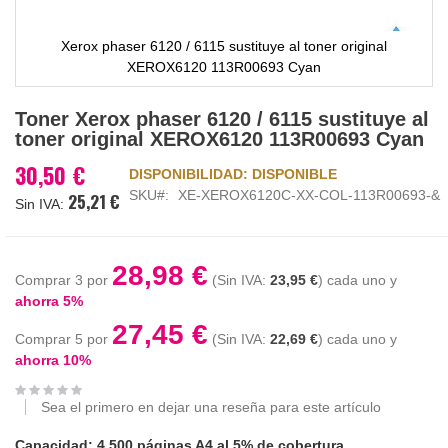
Xerox phaser 6120 / 6115 sustituye al toner original
XEROX6120 113R00693 Cyan
Saltar
Toner Xerox phaser 6120 / 6115 sustituye al
al
toner original XEROX6120 113R00693 Cyan
comienzo
de
30,50 €
DISPONIBILIDAD:
DISPONIBLE
la
SKU
XE-XEROX6120C-XX-COL-113R00693-&
25,21 €
galería
de
imágenes
28,98 €
Comprar 3 por
23,95 €
cada uno y
ahorra
5
%
27,45 €
Comprar 5 por
22,69 €
cada uno y
ahorra
10
%
Sea el primero en dejar una reseña para este artículo
Capacidad: 4.500 páginas A4 al 5% de cobertura.