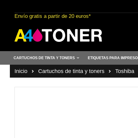
Ir
al
Envío gratis a partir de 20 euros*
contenido
CARTUCHOS DE TINTA Y TONERS
ETIQUETAS PARA IMPRES
Inicio
Cartuchos de tinta y toners
Toshiba
Saltar
al
final
de
la
galería
de
imágenes