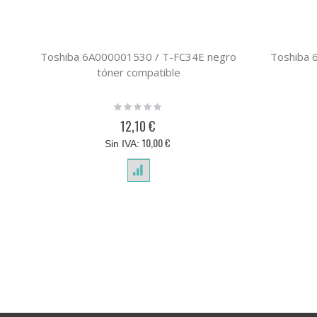
Toshiba 6A000001530 / T-FC34E negro
Toshiba 
tóner compatible
Rating:
0%
12,10 €
10,00 €