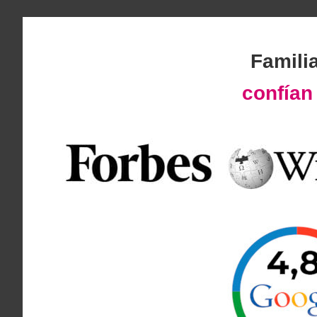
Famili
confía