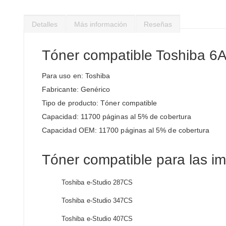
Saltar
al
Detalles
Más información
Reseñas
comienzo
de
la
Tóner compatible Toshiba 
galería
de
Para uso en: Toshiba
imágenes
Fabricante: Genérico
Tipo de producto: Tóner compatible
Capacidad: 11700 páginas al 5% de cobertura
Capacidad OEM: 11700 páginas al 5% de cobertura
Tóner compatible para las i
Toshiba e-Studio 287CS
Toshiba e-Studio 347CS
Toshiba e-Studio 407CS