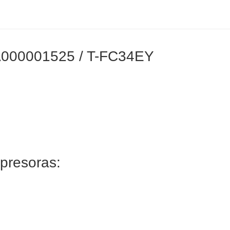
6A000001525 / T-FC34EY
mpresoras: