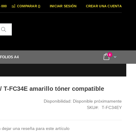
6 000
COMPARAR (
)
INICIAR SESIÓN
CREAR UNA CUENTA
Buscar
items
0
Cart
 FOLIOS A4
/ T-FC34E amarillo tóner compatible
Disponibilidad:
Disponible próximamente
SKU
T-FC34EY
 dejar una reseña para este artículo