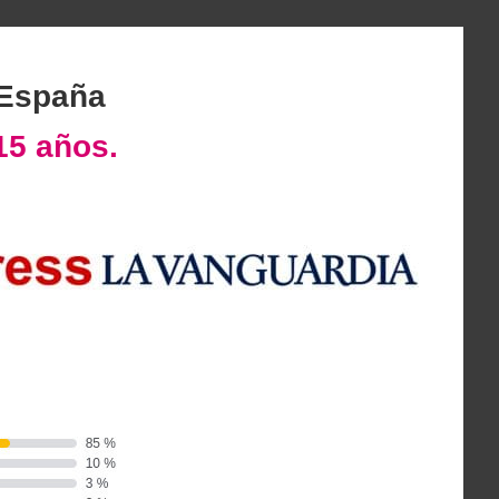
 España
15 años.