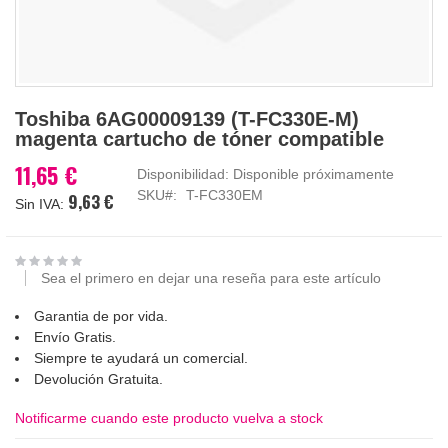
Saltar
Toshiba 6AG00009139 (T-FC330E-M)
al
magenta cartucho de tóner compatible
comienzo
de
11,65 €
Disponibilidad:
Disponible próximamente
la
SKU
T-FC330EM
9,63 €
galería
de
imágenes
Sea el primero en dejar una reseña para este artículo
Garantia de por vida.
Envío Gratis.
Siempre te ayudará un comercial.
Devolución Gratuita.
Notificarme cuando este producto vuelva a stock