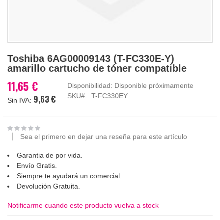
Saltar
Toshiba 6AG00009143 (T-FC330E-Y)
al
amarillo cartucho de tóner compatible
comienzo
de
11,65 €
Disponibilidad:
Disponible próximamente
la
SKU
T-FC330EY
9,63 €
galería
de
imágenes
Sea el primero en dejar una reseña para este artículo
Garantia de por vida.
Envío Gratis.
Siempre te ayudará un comercial.
Devolución Gratuita.
Notificarme cuando este producto vuelva a stock