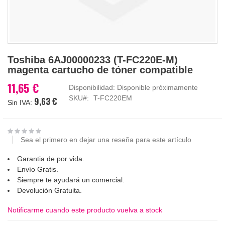
Saltar
Toshiba 6AJ00000233 (T-FC220E-M)
al
magenta cartucho de tóner compatible
comienzo
de
11,65 €
Disponibilidad:
Disponible próximamente
la
SKU
T-FC220EM
9,63 €
galería
de
imágenes
Sea el primero en dejar una reseña para este artículo
Garantia de por vida.
Envío Gratis.
Siempre te ayudará un comercial.
Devolución Gratuita.
Notificarme cuando este producto vuelva a stock