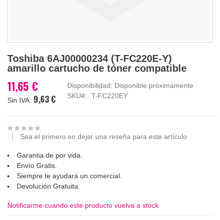
Saltar
Toshiba 6AJ00000234 (T-FC220E-Y)
al
amarillo cartucho de tóner compatible
comienzo
de
11,65 €
Disponibilidad:
Disponible próximamente
la
SKU
T-FC220EY
9,63 €
galería
de
imágenes
Sea el primero en dejar una reseña para este artículo
Garantia de por vida.
Envío Gratis.
Siempre te ayudará un comercial.
Devolución Gratuita.
Notificarme cuando este producto vuelva a stock