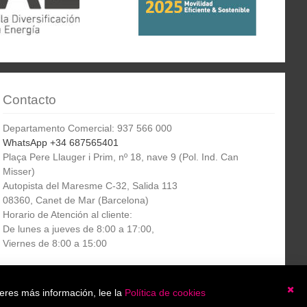
Contacto
Departamento Comercial: 937 566 000
WhatsApp +34 687565401
Plaça Pere Llauger i Prim, nº 18, nave 9 (Pol. Ind. Can
Misser)
Autopista del Maresme C-32, Salida 113
08360, Canet de Mar (Barcelona)
Horario de Atención al cliente:
De lunes a jueves de 8:00 a 17:00,
Viernes de 8:00 a 15:00
Boletín
etín informativo
Suscribirse
ieres más información, lee la
Política de cookies
informativo
Ce
He leído y acepto la
política de privacidad