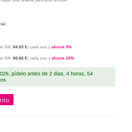
 dejar una reseña para este artículo
ial.
64,03 €
cada uno y
ahorra
5
%
60,66 €
cada uno y
ahorra
10
%
2026, pídelo antes de
2 dias, 4 horas, 54
dos
rito