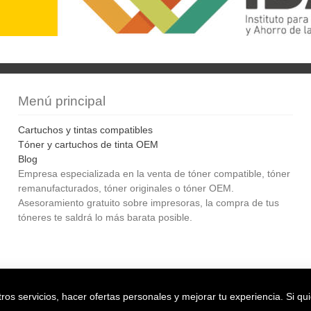
Menú principal
Cartuchos y tintas compatibles
Tóner y cartuchos de tinta OEM
Blog
Empresa especializada en la venta de tóner compatible, tóner
remanufacturados, tóner originales o tóner OEM.
Asesoramiento gratuito sobre impresoras, la compra de tus
tóneres te saldrá lo más barata posible.
Bol
os servicios, hacer ofertas personales y mejorar tu experiencia. Si qu