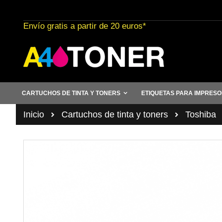
Ir
al
Envío gratis a partir de 20 euros*
contenido
CARTUCHOS DE TINTA Y TONERS
ETIQUETAS PARA IMPRES
Inicio
Cartuchos de tinta y toners
Toshiba
Saltar
al
final
de
la
galería
de
imágenes