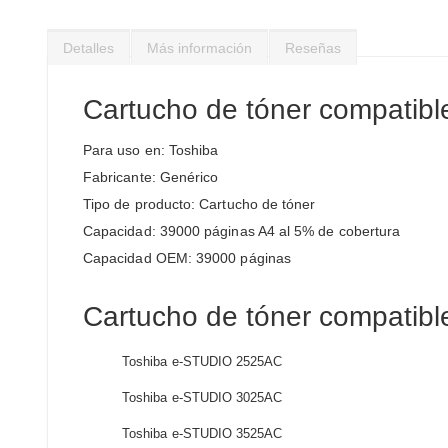
Saltar
al
Detalles
Más información
Reseñas
comienzo
de
la
Cartucho de tóner compatib
galería
de
Para uso en: Toshiba
imágenes
Fabricante: Genérico
Tipo de producto: Cartucho de tóner
Capacidad: 39000 páginas A4 al 5% de cobertura
Capacidad OEM: 39000 páginas
Cartucho de tóner compatible
Toshiba e-STUDIO 2525AC
Toshiba e-STUDIO 3025AC
Toshiba e-STUDIO 3525AC