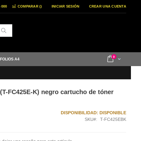
6 000
COMPARAR (
)
INICIAR SESIÓN
CREAR UNA CUENTA
Buscar
items
0
Cart
 FOLIOS A4
(T-FC425E-K) negro cartucho de tóner
DISPONIBILIDAD:
DISPONIBLE
SKU
T-FC425EBK