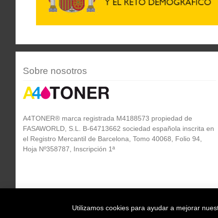
Sobre nosotros
A4TONER® marca registrada M4188573 propiedad de
FASAWORLD, S.L. B-64713662 sociedad española inscrita en
el Registro Mercantil de Barcelona, Tomo 40068, Folio 94,
Hoja Nº358787, Inscripción 1ª
Utilizamos cookies para ayudar a mejorar nuestr