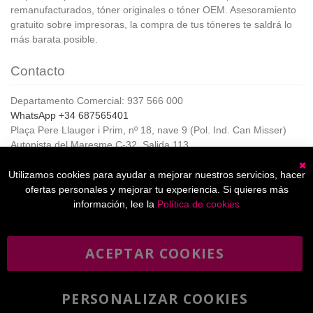
remanufacturados, tóner originales o tóner OEM. Asesoramiento
gratuito sobre impresoras, la compra de tus tóneres te saldrá lo
más barata posible.
Contacto
Departamento Comercial: 937 566 000
WhatsApp +34 687565401
Plaça Pere Llauger i Prim, nº 18, nave 9 (Pol. Ind. Can Misser)
Autopista del Maresme C-32, Salida 113
08360, Canet de Mar (Barcelona)
Horario de Atención al cliente:
Utilizamos cookies para ayudar a mejorar nuestros servicios, hacer
C
De lunes a jueves de 8:00 a 17:00,
ofertas personales y mejorar tu experiencia. Si quieres más
Viernes de 8:00 a 15:00
información, lee la
Política de cookies
ACEPTAR COOKIES
Boletín
Suscribirse
informativo
PERSONALIZAR COOKIES
He leído y acepto la
política de privacidad