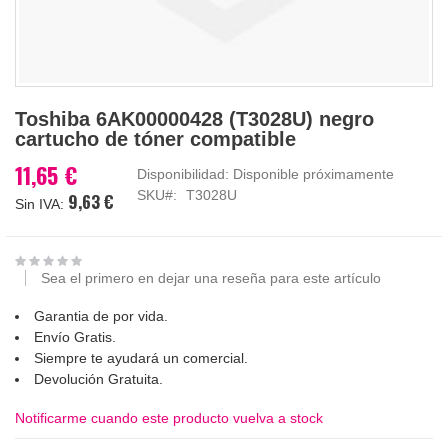
Saltar
Toshiba 6AK00000428 (T3028U) negro
al
cartucho de tóner compatible
comienzo
de
11,65 €
Disponibilidad:
Disponible próximamente
la
SKU
T3028U
9,63 €
galería
de
imágenes
Sea el primero en dejar una reseña para este artículo
Garantia de por vida.
Envío Gratis.
Siempre te ayudará un comercial.
Devolución Gratuita.
Notificarme cuando este producto vuelva a stock