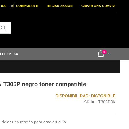
6 000
COMPARAR (
)
INICIAR SESIÓN
CREAR UNA CUENTA
Buscar
items
0
Cart
 FOLIOS A4
/ T305P negro tóner compatible
DISPONIBILIDAD:
DISPONIBLE
SKU
T305PBK
 dejar una reseña para este artículo