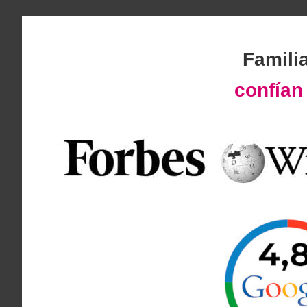
Famili
confía