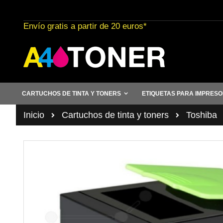
Ir
al
Envío gratis a partir de 20 euros*
contenido
CARTUCHOS DE TINTA Y TONERS
ETIQUETAS PARA IMPRES
Inicio
Cartuchos de tinta y toners
Toshiba
Saltar
al
final
de
la
galería
de
imágenes