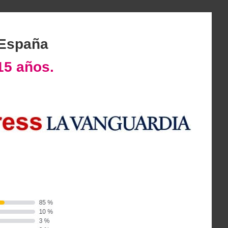
 España
15 años.