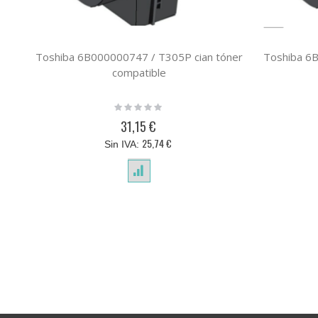
Toshiba 6B000000747 / T305P cian tóner
Toshiba 6
compatible
Rating:
0%
31,15 €
25,74 €