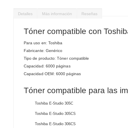
Saltar
al
Detalles
Más información
Reseñas
comienzo
de
la
Tóner compatible con Toshi
galería
de
Para uso en: Toshiba
imágenes
Fabricante: Genérico
Tipo de producto: Tóner compatible
Capacidad: 6000 páginas
Capacidad OEM: 6000 páginas
Tóner compatible para las i
Toshiba E-Studio 305C
Toshiba E-Studio 305CS
Toshiba E-Studio 306CS