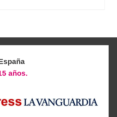
 España
15 años.