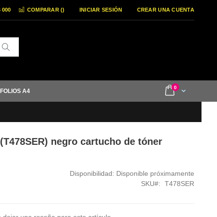
6 000
COMPARAR (
)
INICIAR SESIÓN
CREAR UNA CUENTA
Buscar
items
0
Cart
 FOLIOS A4
(T478SER) negro cartucho de tóner
Disponibilidad:
Disponible próximamente
SKU
T478SER