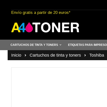
Ir
al
Envío gratis a partir de 20 euros*
contenido
CARTUCHOS DE TINTA Y TONERS
ETIQUETAS PARA IMPRES
Inicio
Cartuchos de tinta y toners
Toshiba
Saltar
al
final
de
la
galería
de
imágenes