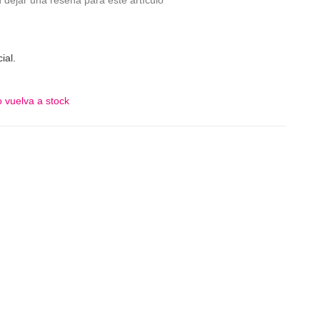
 dejar una reseña para este artículo
ial.
 vuelva a stock