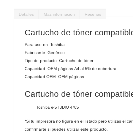
Saltar
al
Detalles
Más información
Reseñas
comienzo
de
la
Cartucho de tóner compatib
galería
de
Para uso en: Toshiba
imágenes
Fabricante: Genérico
Tipo de producto: Cartucho de tóner
Capacidad: OEM páginas A4 al 5% de cobertura
Capacidad OEM: OEM páginas
Cartucho de tóner compatible
Toshiba e-STUDIO 478S
*Si tu impresora no figura en el listado pero utilizas el
confirmarte si puedes utilizar este producto.