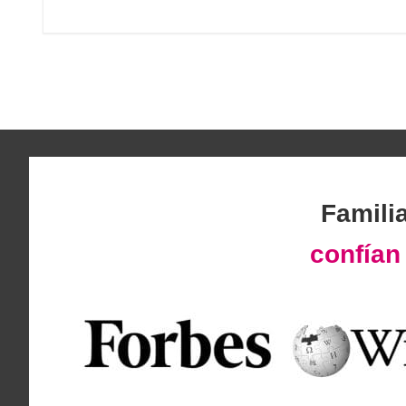
Famili
confía