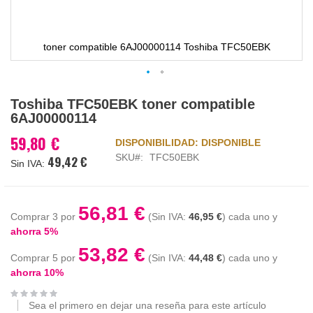
toner compatible 6AJ00000114 Toshiba TFC50EBK
Saltar
Toshiba TFC50EBK toner compatible
al
6AJ00000114
comienzo
de
59,80 €
DISPONIBILIDAD:
DISPONIBLE
la
SKU
TFC50EBK
49,42 €
galería
de
imágenes
56,81 €
Comprar 3 por
46,95 €
cada uno y
ahorra
5
%
53,82 €
Comprar 5 por
44,48 €
cada uno y
ahorra
10
%
Sea el primero en dejar una reseña para este artículo