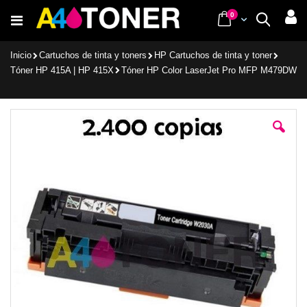
Ir
items
0
Cart
Buscar
al
contenido
Inicio
Cartuchos de tinta y toners
HP Cartuchos de tinta y toner
Tóner HP 415A | HP 415X
Tóner HP Color LaserJet Pro MFP M479DW
Saltar
al
final
de
la
galería
de
imágenes