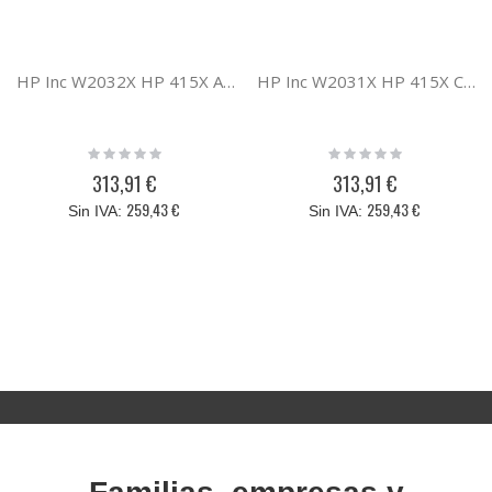
HP Inc W2032X HP 415X AMARILLO LASERJET TONER CA
HP Inc W2031X HP 415X CIAN LASERJET TONER CARTR
Rating:
Rating:
0%
0%
313,91 €
313,91 €
259,43 €
259,43 €