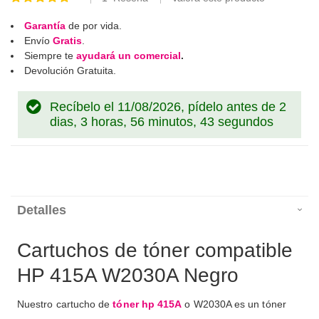
100
100
% of
Garantía
de por vida.
Envío
Gratis
.
Siempre te
ayudará un comercial
.
Devolución Gratuita.
Recíbelo el 11/08/2026, pídelo antes de
2
dias, 3 horas, 56 minutos, 42 segundos
Detalles
Cartuchos de tóner compatible
HP 415A W2030A Negro
Nuestro cartucho de
tóner hp 415A
o W2030A es un tóner