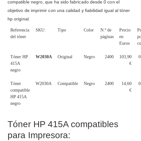
compatible negro, que ha sido fabricado desde 0 con el
objetivo de imprimir con una calidad y fiabilidad igual al tóner
hp original.
Referencia
SKU:
Tipo
Color
N.º de
Precio
Pr
del tóner
páginas
en
p
Euros
co
Tóner HP
W2030A
Original
Negro
2400
103,90
0
415A
€
negro
Tóner
W2030A
Compatible
Negro
2400
14,60
0
compatible
€
HP 415A
negro
Tóner HP 415A compatibles
para Impresora: