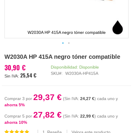
W2030A HP 415A negro tóner compatible
Saltar
W2030A HP 415A negro tóner compatible
al
comienzo
30,90 €
Disponibilidad:
Disponible
de
SKU
W2030A-HP415A
25,54 €
la
galería
de
imágenes
29,37 €
Comprar 3 por
24,27 €
cada uno y
ahorra
5
%
27,82 €
Comprar 5 por
22,99 €
cada uno y
ahorra
10
%
1
Reseña
Valora este producto
Valoración: