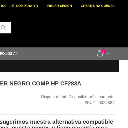
6 000
COMPARAR (
)
INICIAR SESIÓN
CREAR UNA CUENTA
Buscar
items
0
Cart
 FOLIOS A4
ONER NEGRO COMP HP CF283A
Disponibilidad:
Disponible próximamente
SKU
0024884
sugerimos nuestra alternativa compatible
ena, cuesta menos y tiene garantía para