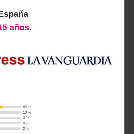
 España
15 años.