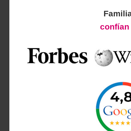
Famili
confía