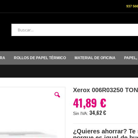
937 56
Buscar
ORA
ROLLOS DE PAPEL TÉRMICO
MATERIAL DE OFICINA
PAPEL,
Xerox 006R03250 T
41,89 €
34,62 €
¿Quieres ahorrar? Te 
porque es igual de bu