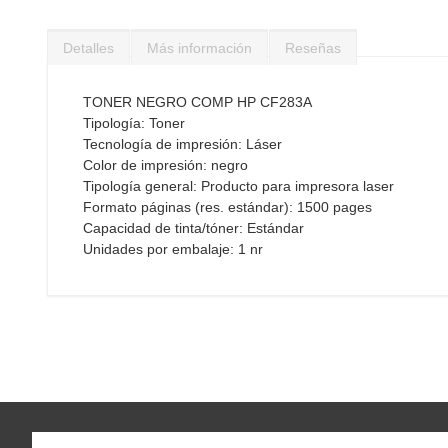
Saltar
al
Detalles
Más información
Reseñas
comienzo
de
la
TONER NEGRO COMP HP CF283A
galería
Tipología: Toner
de
Tecnología de impresión: Láser
imágenes
Color de impresión: negro
Tipología general: Producto para impresora laser
Formato páginas (res. estándar): 1500 pages
Capacidad de tinta/tóner: Estándar
Unidades por embalaje: 1 nr