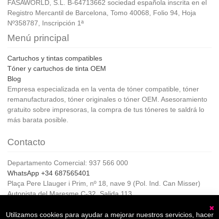
FASAWORLD, S.L. B-64713662 sociedad española inscrita en el
Registro Mercantil de Barcelona, Tomo 40068, Folio 94, Hoja
Nº358787, Inscripción 1ª
Menú principal
Cartuchos y tintas compatibles
Tóner y cartuchos de tinta OEM
Blog
Empresa especializada en la venta de tóner compatible, tóner
remanufacturados, tóner originales o tóner OEM. Asesoramiento
gratuito sobre impresoras, la compra de tus tóneres te saldrá lo
más barata posible.
Contacto
Departamento Comercial: 937 566 000
WhatsApp +34 687565401
Plaça Pere Llauger i Prim, nº 18, nave 9 (Pol. Ind. Can Misser)
Autopista del Maresme C-32, Salida 113
08360, Canet de Mar (Barcelona)
Horario de Atención al cliente:
Utilizamos cookies para ayudar a mejorar nuestros servicios, hacer
C