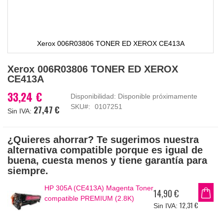
Xerox 006R03806 TONER ED XEROX CE413A
Saltar
Xerox 006R03806 TONER ED XEROX
al
CE413A
comienzo
de
33,24 €
Disponibilidad:
Disponible próximamente
la
SKU
0107251
27,47 €
galería
de
imágenes
¿Quieres ahorrar? Te sugerimos nuestra
alternativa compatible porque es igual de
buena, cuesta menos y tiene garantía para
siempre.
HP 305A (CE413A) Magenta Toner
14,90 €
compatible PREMIUM (2.8K)
12,31 €