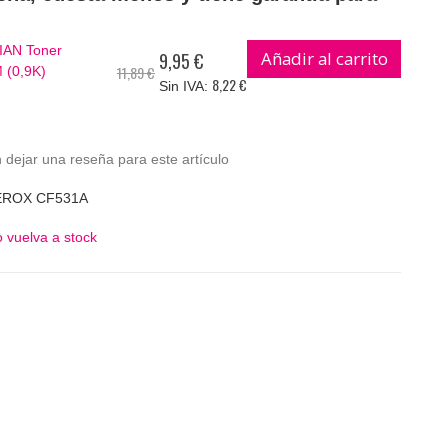
IAN Toner
Añadir al carrito
9,95 €
Precio
11,89 €
 (0,9K)
especial
8,22 €
 dejar una reseña para este artículo
EROX CF531A
 vuelva a stock