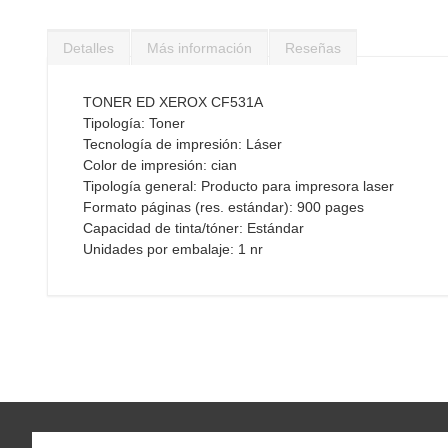
Saltar
al
Detalles
Más información
Reseñas
comienzo
de
la
TONER ED XEROX CF531A
galería
Tipología: Toner
de
Tecnología de impresión: Láser
imágenes
Color de impresión: cian
Tipología general: Producto para impresora laser
Formato páginas (res. estándar): 900 pages
Capacidad de tinta/tóner: Estándar
Unidades por embalaje: 1 nr