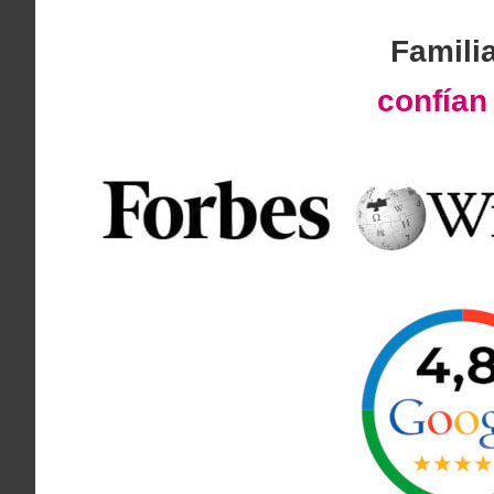
Famili
confía