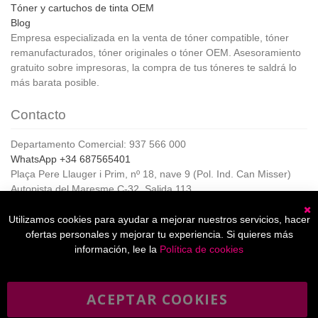
Tóner y cartuchos de tinta OEM
Blog
Empresa especializada en la venta de tóner compatible, tóner
remanufacturados, tóner originales o tóner OEM. Asesoramiento
gratuito sobre impresoras, la compra de tus tóneres te saldrá lo
más barata posible.
Contacto
Departamento Comercial: 937 566 000
WhatsApp +34 687565401
Plaça Pere Llauger i Prim, nº 18, nave 9 (Pol. Ind. Can Misser)
Autopista del Maresme C-32, Salida 113
08360, Canet de Mar (Barcelona)
Horario de Atención al cliente:
Utilizamos cookies para ayudar a mejorar nuestros servicios, hacer
C
De lunes a jueves de 8:00 a 17:00,
ofertas personales y mejorar tu experiencia. Si quieres más
Viernes de 8:00 a 15:00
información, lee la
Política de cookies
ACEPTAR COOKIES