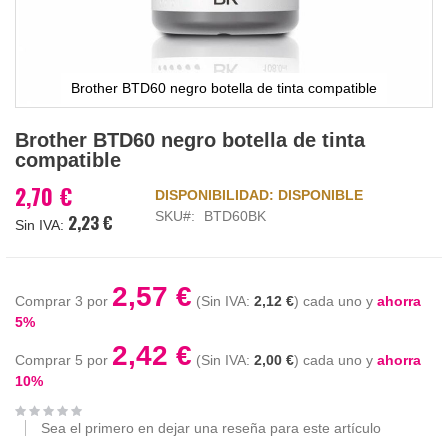
Brother BTD60 negro botella de tinta compatible
Saltar
Brother BTD60 negro botella de tinta
al
compatible
comienzo
de
2,70 €
DISPONIBILIDAD:
DISPONIBLE
la
SKU
BTD60BK
2,23 €
galería
de
imágenes
2,57 €
Comprar 3 por
2,12 €
cada uno y
ahorra
5
%
2,42 €
Comprar 5 por
2,00 €
cada uno y
ahorra
10
%
Sea el primero en dejar una reseña para este artículo