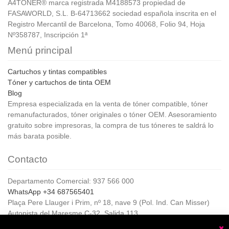
A4TONER® marca registrada M4188573 propiedad de
FASAWORLD, S.L. B-64713662 sociedad española inscrita en el
Registro Mercantil de Barcelona, Tomo 40068, Folio 94, Hoja
Nº358787, Inscripción 1ª
Menú principal
Cartuchos y tintas compatibles
Tóner y cartuchos de tinta OEM
Blog
Empresa especializada en la venta de tóner compatible, tóner
remanufacturados, tóner originales o tóner OEM. Asesoramiento
gratuito sobre impresoras, la compra de tus tóneres te saldrá lo
más barata posible.
Contacto
Departamento Comercial: 937 566 000
WhatsApp +34 687565401
Plaça Pere Llauger i Prim, nº 18, nave 9 (Pol. Ind. Can Misser)
Autopista del Maresme C-32, Salida 113
08360, Canet de Mar (Barcelona)