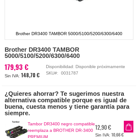
Brother DR3400 TAMBOR 5000/5100/5200/6300/6400
Saltar
Brother DR3400 TAMBOR
al
5000/5100/5200/6300/6400
comienzo
de
179,93 €
Disponibilidad:
Disponible próximamente
la
SKU
0031787
148,70 €
galería
de
imágenes
¿Quieres ahorrar? Te sugerimos nuestra
alternativa compatible porque es igual de
buena, cuesta menos y tiene garantía para
siempre.
Tambor DR3400 negro compatible
12,90 €
reemplaza a BROTHER DR-3400
10,66 €
PREMIUM