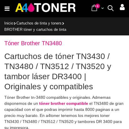
Ir
items
0
Cart
Buscar
al
contenido
Inicio
Cartuchos de tinta y toners
BROTHER tóner y cartuchos de tinta
Tóner Brother TN3480
Cartuchos de tóner TN3430 /
TN3480 / TN3512 / TN3520 y
tambor láser DR3400 |
Originales y compatibles
Tóner Brother tn-3480 compatibles y originales. Admemas
disponemos de un
tóner brother compatible
el TN3480 de gran
capacidad con el que podras imprimir hasta 8000 paginas a un
precio muy barato. En a4toner tenemos los mejores toner
TN3430 / TN3480 / TN3512 / TN3520 y tambores DR 3400 para
su impresora.