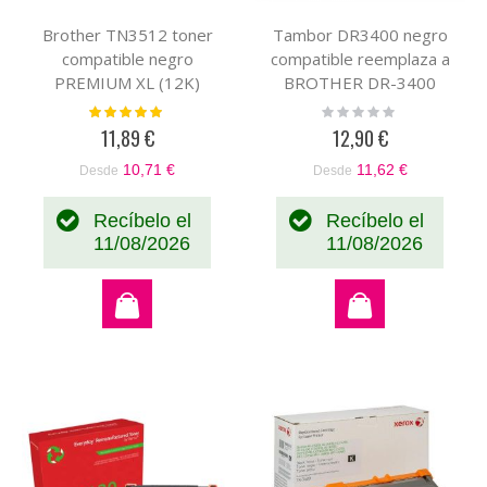
Brother TN3512 toner
Tambor DR3400 negro
compatible negro
compatible reemplaza a
PREMIUM XL (12K)
BROTHER DR-3400
PREMIUM
Valoración:
Rating:
100%
0%
11,89 €
12,90 €
10,71 €
11,62 €
Desde
Desde
Recíbelo el
Recíbelo el
11/08/2026
11/08/2026