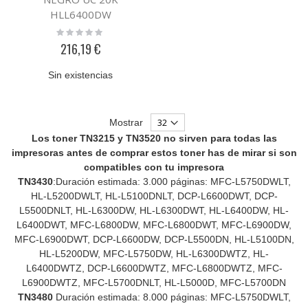
HLL6400DW
Rating:
0%
216,19 €
Sin existencias
Mostrar
Los toner TN3215 y TN3520 no sirven para todas las
impresoras antes de comprar estos toner has de mirar si son
compatibles con tu impresora
TN3430
:Duración estimada: 3.000 páginas: MFC-L5750DWLT,
HL-L5200DWLT, HL-L5100DNLT, DCP-L6600DWT, DCP-
L5500DNLT, HL-L6300DW, HL-L6300DWT, HL-L6400DW, HL-
L6400DWT, MFC-L6800DW, MFC-L6800DWT, MFC-L6900DW,
MFC-L6900DWT, DCP-L6600DW, DCP-L5500DN, HL-L5100DN,
HL-L5200DW, MFC-L5750DW, HL-L6300DWTZ, HL-
L6400DWTZ, DCP-L6600DWTZ, MFC-L6800DWTZ, MFC-
L6900DWTZ, MFC-L5700DNLT, HL-L5000D, MFC-L5700DN
TN3480
Duración estimada: 8.000 páginas: MFC-L5750DWLT,