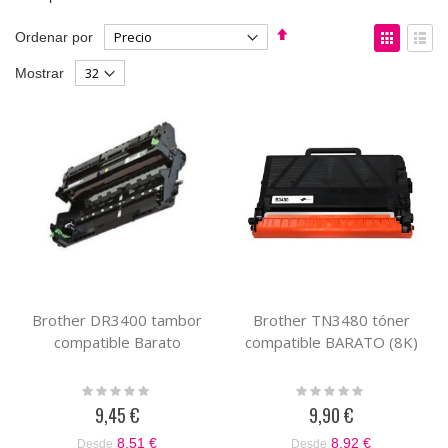
Fijar
Ver
Ordenar por
Dirección
como
Parrilla
List
Mostrar
Descendente
Brother DR3400 tambor
Brother TN3480 tóner
compatible Barato
compatible BARATO (8K)
Rating:
Rating:
0%
0%
9,45 €
9,90 €
8,51 €
8,92 €
Desde
Desde