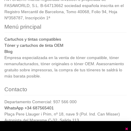
FASAWORLD, S.L. B-64713662 sociedad española inscrita en el
Registro Mercantil de Barcelona, Tomo 40068, Folio 94, Hoja
Nº358787, Inscripción 1ª
Menú principal
Cartuchos y tintas compatibles
Tóner y cartuchos de tinta OEM
Blog
Empresa especializada en la venta de tóner compatible, tóner
remanufacturados, tóner originales o tóner OEM. Asesoramiento
gratuito sobre impresoras, la compra de tus tóneres te saldrá lo
más barata posible.
Contacto
Departamento Comercial: 937 566 000
WhatsApp +34 687565401
Plaça Pere Llauger i Prim, nº 18, nave 9 (Pol. Ind. Can Misser)
Autopista del Maresme C-32, Salida 113
08360, Canet de Mar (Barcelona)