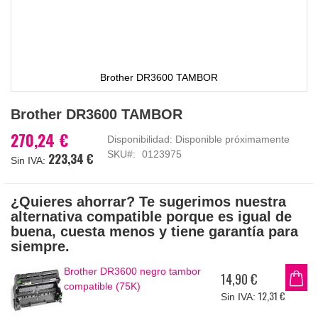
Brother DR3600 TAMBOR
Saltar
Brother DR3600 TAMBOR
al
comienzo
270,24 €
Disponibilidad:
Disponible próximamente
de
SKU
0123975
223,34 €
la
galería
de
¿Quieres ahorrar? Te sugerimos nuestra
imágenes
alternativa compatible porque es igual de
buena, cuesta menos y tiene garantía para
siempre.
Brother DR3600 negro tambor
14,90 €
compatible (75K)
12,31 €