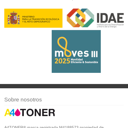
Sobre nosotros
A4TONER® marca registrada M4188573 propiedad de