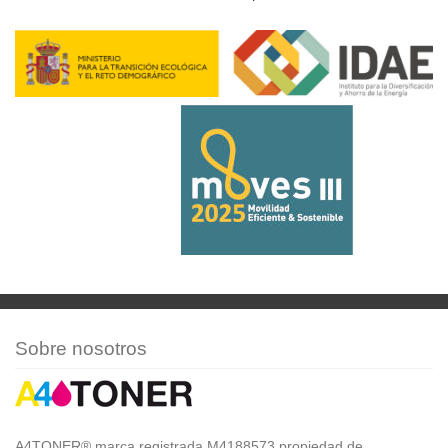
Sobre nosotros
A4TONER® marca registrada M4188573 propiedad de