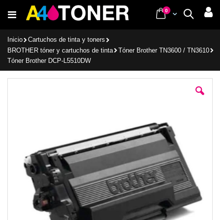
Ir
items
0
Cart
Buscar
al
contenido
Inicio
Cartuchos de tinta y toners
BROTHER tóner y cartuchos de tinta
Tóner Brother TN3600 / TN3610
Tóner Brother DCP-L5510DW
Saltar
al
final
de
la
galería
de
imágenes