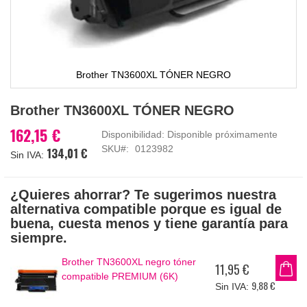
Brother TN3600XL TÓNER NEGRO
Saltar
Brother TN3600XL TÓNER NEGRO
al
comienzo
162,15 €
Disponibilidad:
Disponible próximamente
de
SKU
0123982
134,01 €
la
galería
de
¿Quieres ahorrar? Te sugerimos nuestra
imágenes
alternativa compatible porque es igual de
buena, cuesta menos y tiene garantía para
siempre.
Brother TN3600XL negro tóner
11,95 €
compatible PREMIUM (6K)
9,88 €