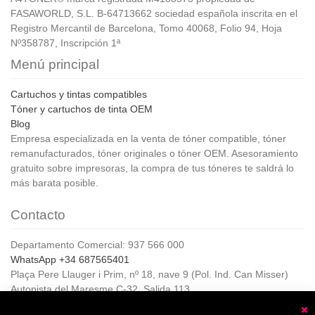
FASAWORLD, S.L. B-64713662 sociedad española inscrita en el
Registro Mercantil de Barcelona, Tomo 40068, Folio 94, Hoja
Nº358787, Inscripción 1ª
Menú principal
Cartuchos y tintas compatibles
Tóner y cartuchos de tinta OEM
Blog
Empresa especializada en la venta de tóner compatible, tóner
remanufacturados, tóner originales o tóner OEM. Asesoramiento
gratuito sobre impresoras, la compra de tus tóneres te saldrá lo
más barata posible.
Contacto
Departamento Comercial: 937 566 000
WhatsApp +34 687565401
Plaça Pere Llauger i Prim, nº 18, nave 9 (Pol. Ind. Can Misser)
Autopista del Maresme C-32, Salida 113
08360, Canet de Mar (Barcelona)