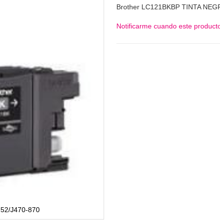
Brother LC121BKBP TINTA NEGR
Notificarme cuando este producto
52/J470-870