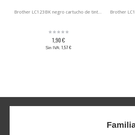
Brother LC123BK negro cartucho de tinta compatible LC-121 / LC-123
Rating:
0%
1,90 €
1,57 €
Famili