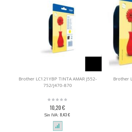
Brother LC121YBP TINTA AMAR J552-
Brother 
752/J470-870
Rating:
0%
10,20 €
8,43 €