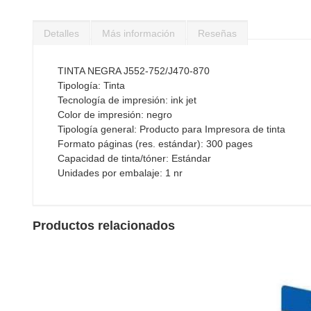
Saltar
al
Detalles
Más información
Reseñas
comienzo
de
la
TINTA NEGRA J552-752/J470-870
galería
Tipología: Tinta
de
Tecnología de impresión: ink jet
imágenes
Color de impresión: negro
Tipología general: Producto para Impresora de tinta
Formato páginas (res. estándar): 300 pages
Capacidad de tinta/tóner: Estándar
Unidades por embalaje: 1 nr
Productos relacionados