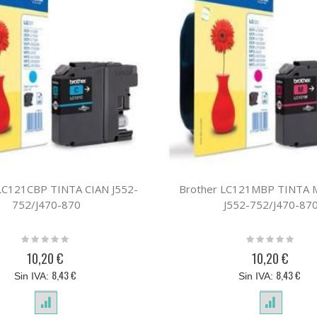
LC121CBP TINTA CIAN J552-
Brother LC121MBP TINTA
752/J470-870
J552-752/J470-87
Rating:
Rating:
0%
0%
10,20 €
10,20 €
8,43 €
8,43 €