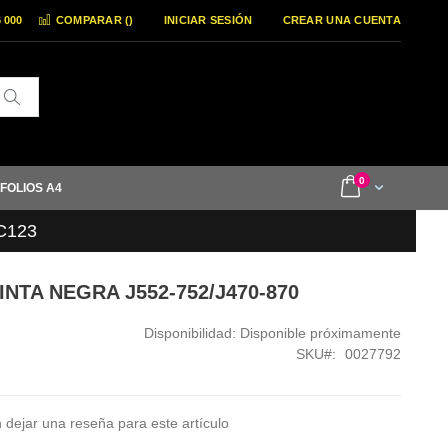
6 000
COMPARAR (
)
INICIAR SESIÓN
CREAR UNA CUENTA
Buscar
items
0
Cart
 FOLIOS A4
LC123
INTA NEGRA J552-752/J470-870
Disponibilidad:
Disponible próximamente
SKU
0027792
 dejar una reseña para este artículo