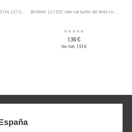
Pack 10 cartuchos de tinta LC121XL LC123XL compatible con Brother LC-123 LC-121
Brother LC123C cían cartucho de tinta compatible LC-123 / LC-121
Rating:
0%
1,90 €
1,57 €
 España