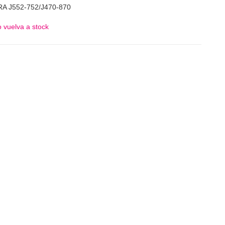
A J552-752/J470-870
 vuelva a stock