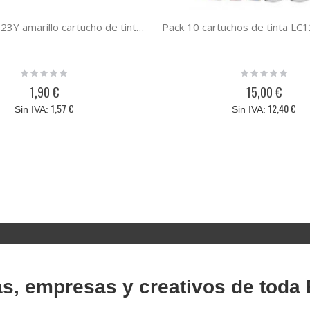
Brother LC123Y amarillo cartucho de tinta compatible LC-123 / LC 121
Rating:
Rating:
0%
0%
1,90 €
15,00 €
1,57 €
12,40 €
as, empresas y creativos de toda