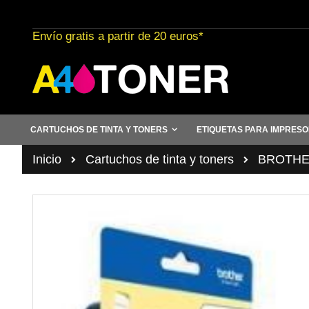
Ir
al
Envío gratis a partir de 20 euros*
contenido
CARTUCHOS DE TINTA Y TONERS
ETIQUETAS PARA IMPRES
Inicio
Cartuchos de tinta y toners
BROTHER 
Saltar
al
final
de
la
galería
de
imágenes