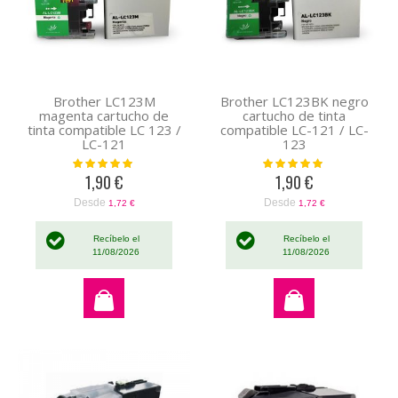
Brother LC123M
Brother LC123BK negro
magenta cartucho de
cartucho de tinta
tinta compatible LC 123 /
compatible LC-121 / LC-
LC-121
123
Valoración:
Valoración:
100%
100%
1,90 €
1,90 €
Desde
Desde
1,72 €
1,72 €
Recíbelo el
Recíbelo el
11/08/2026
11/08/2026