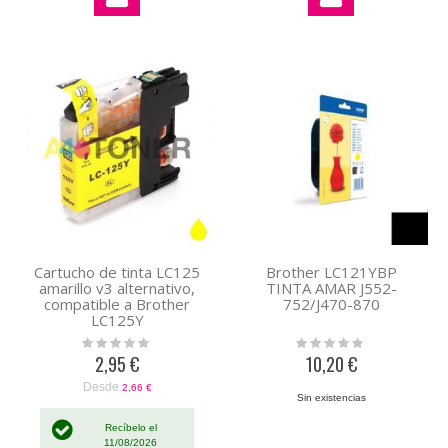
Cartucho de tinta LC125
Brother LC121YBP
amarillo v3 alternativo,
TINTA AMAR J552-
compatible a Brother
752/J470-870
LC125Y
Rating:
Rating:
0%
0%
2,95 €
10,20 €
Desde
2,66 €
Sin existencias
Recíbelo el
11/08/2026