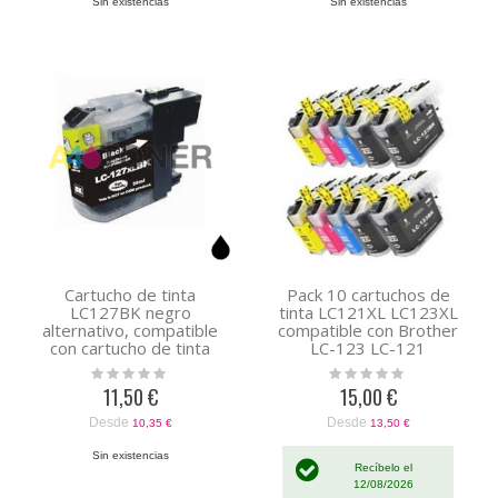
Sin existencias
Sin existencias
Cartucho de tinta
Pack 10 cartuchos de
LC127BK negro
tinta LC121XL LC123XL
alternativo, compatible
compatible con Brother
con cartucho de tinta
LC-123 LC-121
original Brother
Rating:
Rating:
LC127XLBKBP
0%
0%
11,50 €
15,00 €
Desde
Desde
10,35 €
13,50 €
Sin existencias
Recíbelo el
12/08/2026