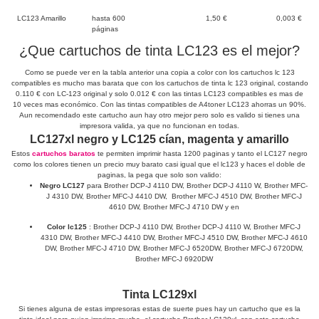
LC123 Amarillo
hasta 600
1,50 €
0,003 €
páginas
¿Que cartuchos de tinta LC123 es el mejor?
Como se puede ver en la tabla anterior una copia a color con los cartuchos lc 123
compatibles es mucho mas barata que con los cartuchos de tinta lc 123 original, costando
0.110 € con LC-123 original y solo 0.012 € con las tintas LC123 compatibles es mas de
10 veces mas económico. Con las tintas compatibles de A4toner LC123 ahorras un 90%.
Aun recomendado este cartucho aun hay otro mejor pero solo es valido si tienes una
impresora valida, ya que no funcionan en todas.
LC127xl negro y LC125 cían, magenta y amarillo
Estos
cartuchos baratos
te permiten imprimir hasta 1200 paginas y tanto el LC127 negro
como los colores tienen un precio muy barato casi igual que el lc123 y haces el doble de
paginas, la pega que solo son valido:
Negro LC127
para Brother DCP-J 4110 DW, Brother DCP-J 4110 W, Brother MFC-
J 4310 DW, Brother MFC-J 4410 DW, Brother MFC-J 4510 DW, Brother MFC-J
4610 DW, Brother MFC-J 4710 DW y en
Color lc125
: Brother DCP-J 4110 DW, Brother DCP-J 4110 W, Brother MFC-J
4310 DW, Brother MFC-J 4410 DW, Brother MFC-J 4510 DW, Brother MFC-J 4610
DW, Brother MFC-J 4710 DW, Brother MFC-J 6520DW, Brother MFC-J 6720DW,
Brother MFC-J 6920DW
Tinta LC129xl
Si tienes alguna de estas impresoras estas de suerte pues hay un cartucho que es la