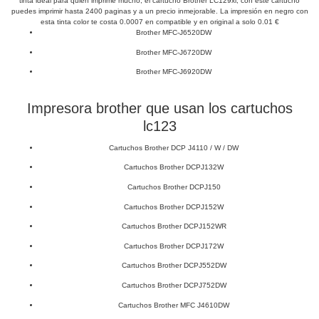
tinta ideal para quien imprime mucho, el cartucho Brother LC129xl, con este cartucho
puedes imprimir hasta 2400 paginas y a un precio inmejorable. La impresión en negro con
esta tinta color te costa 0.0007 en compatible y en original a solo 0.01 €
Brother MFC-J6520DW
Brother MFC-J6720DW
Brother MFC-J6920DW
Impresora brother que usan los cartuchos
lc123
Cartuchos Brother DCP J4110 / W / DW
Cartuchos Brother DCPJ132W
Cartuchos Brother DCPJ150
Cartuchos Brother DCPJ152W
Cartuchos Brother DCPJ152WR
Cartuchos Brother DCPJ172W
Cartuchos Brother DCPJ552DW
Cartuchos Brother DCPJ752DW
Cartuchos Brother MFC J4610DW