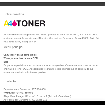
Sobre nosotros
A4TONER® marca registrada M4188573 propiedad de FASAWORLD, S.L. B-64713662
sociedad española inscrita en el Registro Mercantil de Barcelona, Tomo 40068, Folio 94,
Hoja Nº358787, Inscripción 1ª
Menú principal
Cartuchos y tintas compatibles
Tóner y cartuchos de tinta OEM
Blog
Empresa especializada en la venta de tóner compatible, tóner remanufacturados, tóner
originales o tóner OEM. Asesoramiento gratuito sobre impresoras, la compra de tus
tóneres te saldrá lo más barata posible.
Contacto
Departamento Comercial: 937 566 000
WhatsApp +34 687565401
Plaça Pere Llauger i Prim, nº 18, nave 9 (Pol. Ind. Can Misser)
Autopista del Maresme C-32, Salida 113
08360, Canet de Mar (Barcelona)