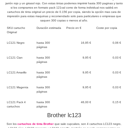
jarrón rojo y un girasol rojo. Con estas tintas podemos imprimir hasta 300 paginas y tanto
si los compramos en formato pack 121val como de forma individual nos saldrá en
cartuchos de tinta original un precio de 0.15€ por copia, siendo la opción mas cara de
impresión para estas maquinas y recomendado solo para particulares o empresas que
saquen 300 copias o menos al año.
SKU cartucho
Duración estimada
Precio en €
Coste por copia
Original
LC121 Negro
hasta 300
16,95 €
0,06 €
páginas
LC121 Cian
hasta 300
9,95 €
0,03 €
páginas
LC121 Amarillo
hasta 300
9,95 €
0,03 €
páginas
LC121 Magenta
hasta 300
9,95 €
0,03 €
páginas
LC121 Pack 4
hasta 300
46,00 €
0,15 €
cartuchos
páginas
Brother lc123
Son los
cartuchos de tinta Brother
que sale cupcakes, son 4 cartuchos LC123 negro,