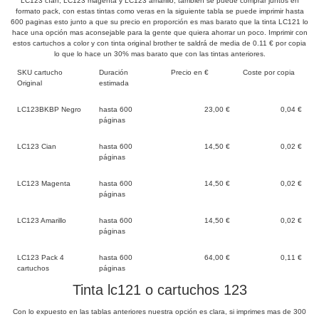
LC123 cían, LC123 magenta y LC123 amarillo, también se puede comprar juntos en
formato pack, con estas tintas como veras en la siguiente tabla se puede imprimir hasta
600 paginas esto junto a que su precio en proporción es mas barato que la tinta LC121 lo
hace una opción mas aconsejable para la gente que quiera ahorrar un poco. Imprimir con
estos cartuchos a color y con tinta original brother te saldrá de media de 0.11 € por copia
lo que lo hace un 30% mas barato que con las tintas anteriores.
SKU cartucho
Duración
Precio en €
Coste por copia
Original
estimada
LC123BKBP Negro
hasta 600
23,00 €
0,04 €
páginas
LC123 Cian
hasta 600
14,50 €
0,02 €
páginas
LC123 Magenta
hasta 600
14,50 €
0,02 €
páginas
LC123 Amarillo
hasta 600
14,50 €
0,02 €
páginas
LC123 Pack 4
hasta 600
64,00 €
0,11 €
cartuchos
páginas
Tinta lc121 o cartuchos 123
Con lo expuesto en las tablas anteriores nuestra opción es clara, si imprimes mas de 300