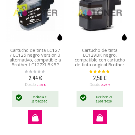
Cartucho de tinta LC127
Cartucho de tinta
/ LC125 negro Version 3
LC129BK negro,
alternativo, compatible a
compatible con cartucho
Brother LC127XLBKBP
de tinta original Brother
LC129XLBK
Rating:
Valoración:
0%
100%
2,44 €
2,50 €
Desde
Desde
2,20 €
2,26 €
Recíbelo el
Recíbelo el
11/08/2026
11/08/2026