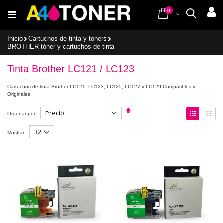
Ir
items
al
0
Cart
Buscar
contenido
Inicio
Cartuchos de tinta y toners
BROTHER tóner y cartuchos de tinta
Tinta Brother LC121 / LC123
Cartuchos de tinta Brother LC121, LC123, LC125, LC127 y LC129 Compatibles y
Originales
Fijar
Ver
Ordenar por
Dirección
como
Descendente
Parrilla
Lista
Mostrar