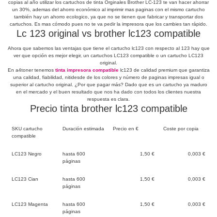
copias al año utilizar los cartuchos de tinta Orginales Brother LC-123 te van hacer ahorrar
un 30%, ademas del ahorro económico al imprimir mas paginas con el mismo cartucho
también hay un ahorro ecologico, ya que no se tienen que fabricar y transportar dos
cartuchos. Es mas cómodo pues no te va pedir la impresora que los cambies tan rápido.
Lc 123 original vs brother lc123 compatible
Ahora que sabemos las ventajas que tiene el cartucho lc123 con respecto al 123 hay que
ver que opción es mejor elegir, un cartuchos LC123 compatible o un cartucho LC123
original.
En a4toner tenemos
tinta impresora compatible
lc123 de calidad premium que garantiza
una calidad, fiabilidad, nitidesde de los colores y número de paginas impresas igual o
superior al cartucho original. ¿Por que pagar más? Dado que es un cartucho ya maduro
en el mercado y el buen resultado que nos ha dado con todos los clientes nuestra
respuesta es clara.
Precio tinta brother lc123 compatible
SKU cartucho
Duración estimada
Precio en €
Coste por copia
compatible
LC123 Negro
hasta 600
1,50 €
0,003 €
páginas
LC123 Cian
hasta 600
1,50 €
0,003 €
páginas
LC123 Magenta
hasta 600
1,50 €
0,003 €
páginas