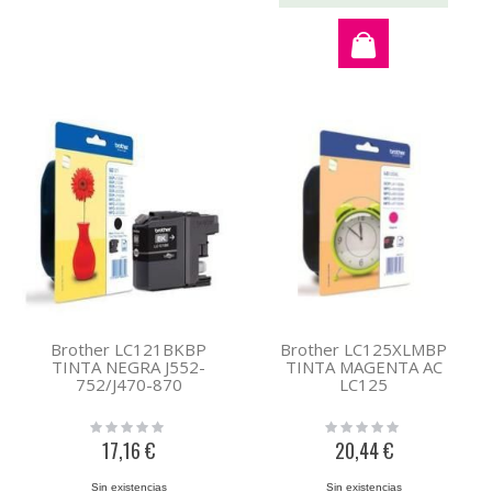
Brother LC121BKBP
Brother LC125XLMBP
TINTA NEGRA J552-
TINTA MAGENTA AC
752/J470-870
LC125
Rating:
Rating:
0%
0%
17,16 €
20,44 €
Sin existencias
Sin existencias