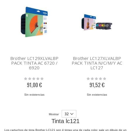
Brother LC129XLVALBP
Brother LC127XLVALBP
PACK TINTA AC 6720 /
PACK TINTA N/C/M/Y AC
6920
LC127
Rating:
Rating:
0%
0%
91,00 €
91,52 €
Sin existencias
Sin existencias
Mostrar
Tinta lc121
Los cartuchos de tinta Brother LC121 son 4 tintas una de cada color, sale un dibujo de un