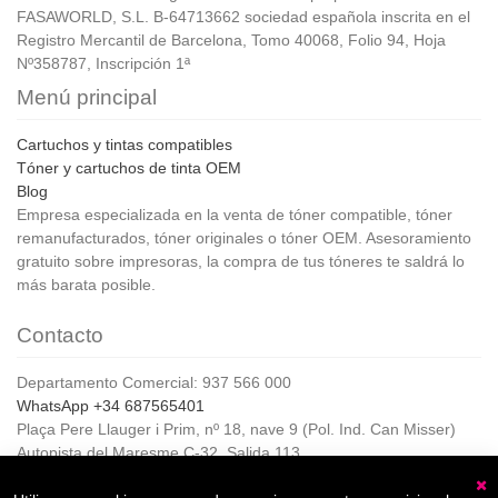
FASAWORLD, S.L. B-64713662 sociedad española inscrita en el
Registro Mercantil de Barcelona, Tomo 40068, Folio 94, Hoja
Nº358787, Inscripción 1ª
Menú principal
Cartuchos y tintas compatibles
Tóner y cartuchos de tinta OEM
Blog
Empresa especializada en la venta de tóner compatible, tóner
remanufacturados, tóner originales o tóner OEM. Asesoramiento
gratuito sobre impresoras, la compra de tus tóneres te saldrá lo
más barata posible.
Contacto
Departamento Comercial: 937 566 000
WhatsApp +34 687565401
Plaça Pere Llauger i Prim, nº 18, nave 9 (Pol. Ind. Can Misser)
Autopista del Maresme C-32, Salida 113
08360, Canet de Mar (Barcelona)