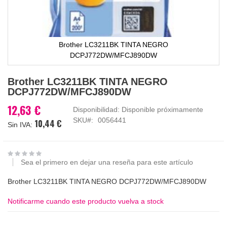
Brother LC3211BK TINTA NEGRO
DCPJ772DW/MFCJ890DW
Saltar
Brother LC3211BK TINTA NEGRO
al
DCPJ772DW/MFCJ890DW
comienzo
de
12,63 €
Disponibilidad:
Disponible próximamente
la
SKU
0056441
10,44 €
galería
de
imágenes
Sea el primero en dejar una reseña para este artículo
Brother LC3211BK TINTA NEGRO DCPJ772DW/MFCJ890DW
Notificarme cuando este producto vuelva a stock