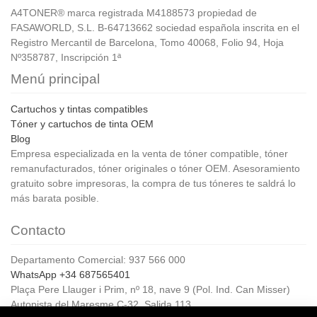
A4TONER® marca registrada M4188573 propiedad de
FASAWORLD, S.L. B-64713662 sociedad española inscrita en el
Registro Mercantil de Barcelona, Tomo 40068, Folio 94, Hoja
Nº358787, Inscripción 1ª
Menú principal
Cartuchos y tintas compatibles
Tóner y cartuchos de tinta OEM
Blog
Empresa especializada en la venta de tóner compatible, tóner
remanufacturados, tóner originales o tóner OEM. Asesoramiento
gratuito sobre impresoras, la compra de tus tóneres te saldrá lo
más barata posible.
Contacto
Departamento Comercial: 937 566 000
WhatsApp +34 687565401
Plaça Pere Llauger i Prim, nº 18, nave 9 (Pol. Ind. Can Misser)
Autopista del Maresme C-32, Salida 113