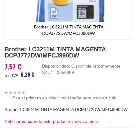
Brother LC3211M TINTA MAGENTA
DCPJ772DW/MFCJ890DW
Saltar
Brother LC3211M TINTA MAGENTA
al
DCPJ772DW/MFCJ890DW
comienzo
de
7,57 €
Disponibilidad:
Disponible próximamente
la
SKU
0055859
6,26 €
galería
de
imágenes
Sea el primero en dejar una reseña para este artículo
Brother LC3211M TINTA MAGENTA DCPJ772DW/MFCJ890DW
Notificarme cuando este producto vuelva a stock