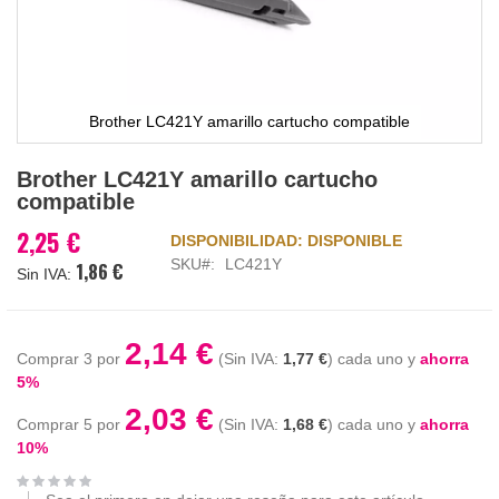
Brother LC421Y amarillo cartucho compatible
Saltar
Brother LC421Y amarillo cartucho
al
compatible
comienzo
de
2,25 €
DISPONIBILIDAD:
DISPONIBLE
la
SKU
LC421Y
1,86 €
galería
de
imágenes
2,14 €
Comprar 3 por
1,77 €
cada uno y
ahorra
5
%
2,03 €
Comprar 5 por
1,68 €
cada uno y
ahorra
10
%