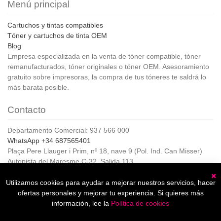
Menú principal
Cartuchos y tintas compatibles
Tóner y cartuchos de tinta OEM
Blog
Empresa especializada en la venta de tóner compatible, tóner
remanufacturados, tóner originales o tóner OEM. Asesoramiento
gratuito sobre impresoras, la compra de tus tóneres te saldrá lo
más barata posible.
Contacto
Departamento Comercial: 937 566 000
WhatsApp +34 687565401
Plaça Pere Llauger i Prim, nº 18, nave 9 (Pol. Ind. Can Misser)
Autopista del Maresme C-32, Salida 113
08360, Canet de Mar (Barcelona)
Horario de Atención al cliente:
Utilizamos cookies para ayudar a mejorar nuestros servicios, hacer
C
De lunes a jueves de 8:00 a 17:00,
ofertas personales y mejorar tu experiencia. Si quieres más
Viernes de 8:00 a 15:00
información, lee la
Política de cookies