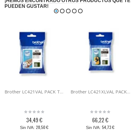
¡HEMOS ENCONTRADO OTROS PRODUCTOS QUE TE
PUEDEN GUSTAR!
Brother LC421VAL PACK TINTA BCYM LC421VAL
Brother LC421XLVAL PACK TINTA XL BCYM LC421XLVAL
Rating:
Rating:
0%
0%
34,49 €
66,22 €
28,50 €
54,73 €