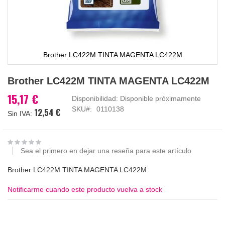
Brother LC422M TINTA MAGENTA LC422M
Saltar
Brother LC422M TINTA MAGENTA LC422M
al
comienzo
15,17 €
Disponibilidad:
Disponible próximamente
de
SKU
0110138
12,54 €
la
galería
de
imágenes
Sea el primero en dejar una reseña para este artículo
Brother LC422M TINTA MAGENTA LC422M
Notificarme cuando este producto vuelva a stock