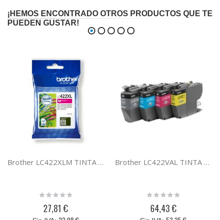
¡HEMOS ENCONTRADO OTROS PRODUCTOS QUE TE
PUEDEN GUSTAR!
Brother LC422XLM TINTA XL MAGENTA LC422XLM
Brother LC422VAL TINTA B/Y/M/C LC422VAL
Rating:
Rating:
0%
0%
27,81 €
64,43 €
22,98 €
53,25 €