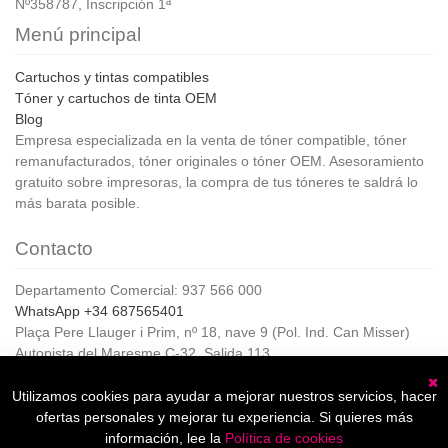
Nº358787, Inscripción 1ª
Menú principal
Cartuchos y tintas compatibles
Tóner y cartuchos de tinta OEM
Blog
Empresa especializada en la venta de tóner compatible, tóner
remanufacturados, tóner originales o tóner OEM. Asesoramiento
gratuito sobre impresoras, la compra de tus tóneres te saldrá lo
más barata posible.
Contacto
Departamento Comercial: 937 566 000
WhatsApp +34 687565401
Plaça Pere Llauger i Prim, nº 18, nave 9 (Pol. Ind. Can Misser)
Autopista del Maresme C-32, Salida 113
08360, Canet de Mar (Barcelona)
Horario de Atención al cliente:
Utilizamos cookies para ayudar a mejorar nuestros servicios, hacer
C
De lunes a jueves de 8:00 a 17:00,
ofertas personales y mejorar tu experiencia. Si quieres más
Viernes de 8:00 a 15:00
información, lee la
Política de cookies