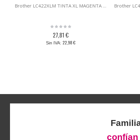
Brother LC422XLM TINTA XL MAGENTA LC422XLM
Rating:
0%
27,81 €
22,98 €
Famili
confía