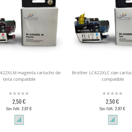
C422XLM magenta cartucho de
Brother LC422XLC cian cartuc
tinta compatible
compatible
Rating:
Rating:
0%
0%
2,50 €
2,50 €
2,07 €
2,07 €