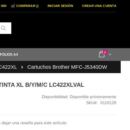
6 000
COMPARAR (
)
INICIAR SESIÓN
CREAR UNA CUENTA
Buscar
items
0
Cart
 FOLIOS A4
LC422XL
Cartuchos Brother MFC-J5340DW
TINTA XL B/Y/M/C LC422XLVAL
Disponibilidad:
Disponible próximamente
SKU
0110128
 dejar una reseña para este artículo