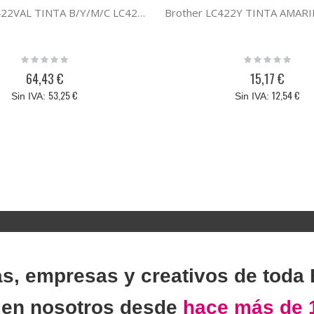
Brother LC422VAL TINTA B/Y/M/C LC422VAL
Brother LC422Y TINTA AMAR
Rating:
Rating:
0%
0%
64,43 €
15,17 €
53,25 €
12,54 €
as, empresas y creativos de toda
n
en nosotros desde
hace más de 