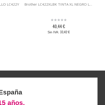
ILLO LC422Y
Brother LC422XLBK TINTA XL NEGRO LC422XLBK
Rating:
0%
40,44 €
33,42 €
 España
15 años.