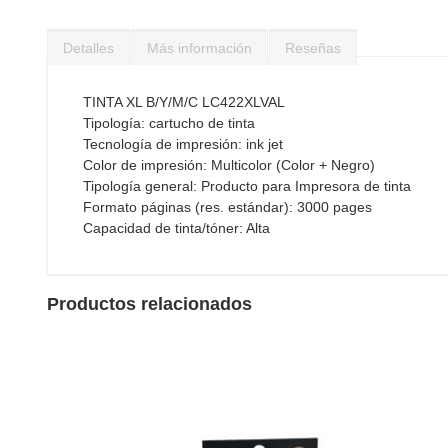
Saltar
al
Detalles
Más información
Reseñas
comienzo
de
la
TINTA XL B/Y/M/C LC422XLVAL
galería
Tipología: cartucho de tinta
de
Tecnología de impresión: ink jet
imágenes
Color de impresión: Multicolor (Color + Negro)
Tipología general: Producto para Impresora de tinta
Formato páginas (res. estándar): 3000 pages
Capacidad de tinta/tóner: Alta
Productos relacionados