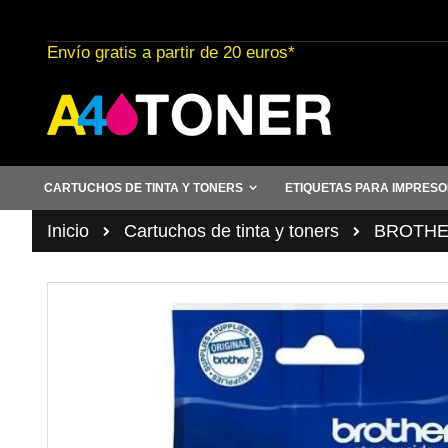
Ir
al
Envío gratis a partir de 20 euros*
contenido
CARTUCHOS DE TINTA Y TONERS
ETIQUETAS PARA IMPRES
Inicio
Cartuchos de tinta y toners
BROTHER 
Saltar
al
final
de
la
galería
de
imágenes