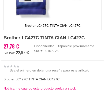
Brother LC427C TINTA CIAN LC427C
Saltar
Brother LC427C TINTA CIAN LC427C
al
comienzo
27,78 €
Disponibilidad:
Disponible próximamente
de
SKU
0107728
22,96 €
la
galería
de
imágenes
Sea el primero en dejar una reseña para este artículo
Brother LC427C TINTA CIAN LC427C
Notificarme cuando este producto vuelva a stock