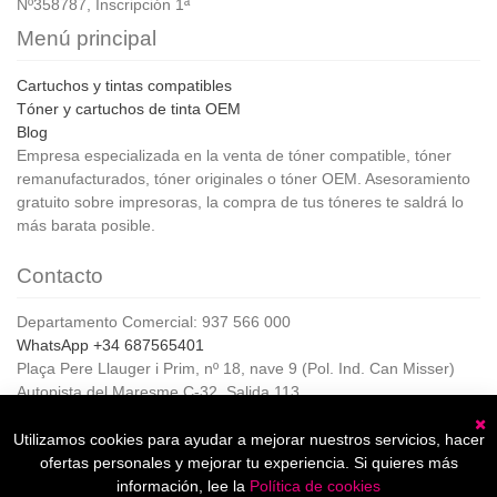
Nº358787, Inscripción 1ª
Menú principal
Cartuchos y tintas compatibles
Tóner y cartuchos de tinta OEM
Blog
Empresa especializada en la venta de tóner compatible, tóner
remanufacturados, tóner originales o tóner OEM. Asesoramiento
gratuito sobre impresoras, la compra de tus tóneres te saldrá lo
más barata posible.
Contacto
Departamento Comercial: 937 566 000
WhatsApp +34 687565401
Plaça Pere Llauger i Prim, nº 18, nave 9 (Pol. Ind. Can Misser)
Autopista del Maresme C-32, Salida 113
08360, Canet de Mar (Barcelona)
Horario de Atención al cliente:
Utilizamos cookies para ayudar a mejorar nuestros servicios, hacer
C
De lunes a jueves de 8:00 a 17:00,
ofertas personales y mejorar tu experiencia. Si quieres más
Viernes de 8:00 a 15:00
información, lee la
Política de cookies