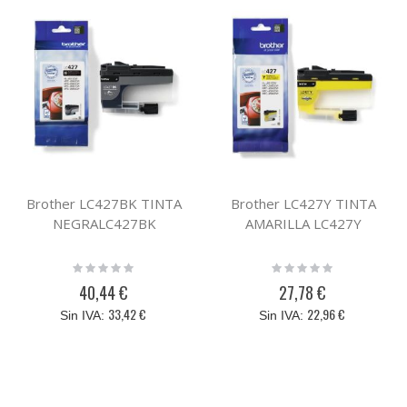
Brother LC427BK TINTA
Brother LC427Y TINTA
NEGRALC427BK
AMARILLA LC427Y
Rating:
Rating:
0%
0%
40,44 €
27,78 €
33,42 €
22,96 €