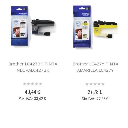
Brother LC427BK TINTA
Brother LC427Y TINTA
NEGRALC427BK
AMARILLA LC427Y
Rating:
Rating:
0%
0%
40,44 €
27,78 €
33,42 €
22,96 €