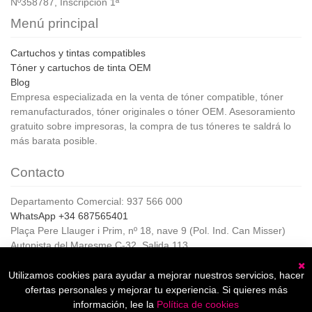
Nº358787, Inscripción 1ª
Menú principal
Cartuchos y tintas compatibles
Tóner y cartuchos de tinta OEM
Blog
Empresa especializada en la venta de tóner compatible, tóner
remanufacturados, tóner originales o tóner OEM. Asesoramiento
gratuito sobre impresoras, la compra de tus tóneres te saldrá lo
más barata posible.
Contacto
Departamento Comercial: 937 566 000
WhatsApp +34 687565401
Plaça Pere Llauger i Prim, nº 18, nave 9 (Pol. Ind. Can Misser)
Autopista del Maresme C-32, Salida 113
08360, Canet de Mar (Barcelona)
Horario de Atención al cliente:
Utilizamos cookies para ayudar a mejorar nuestros servicios, hacer
C
De lunes a jueves de 8:00 a 17:00,
ofertas personales y mejorar tu experiencia. Si quieres más
Viernes de 8:00 a 15:00
información, lee la
Política de cookies