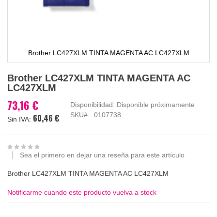
Brother LC427XLM TINTA MAGENTA AC LC427XLM
Saltar
Brother LC427XLM TINTA MAGENTA AC
al
LC427XLM
comienzo
de
73,16 €
Disponibilidad:
Disponible próximamente
la
SKU
0107738
60,46 €
galería
de
imágenes
Sea el primero en dejar una reseña para este artículo
Brother LC427XLM TINTA MAGENTA AC LC427XLM
Notificarme cuando este producto vuelva a stock