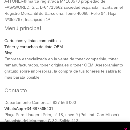
A4TONER® marca registrada M4188573 propiedad de
FASAWORLD, S.L. B-64713662 sociedad española inscrita en el
Registro Mercantil de Barcelona, Tomo 40068, Folio 94, Hoja
Nº358787, Inscripción 1ª
Menú principal
Cartuchos y tintas compatibles
Tóner y cartuchos de tinta OEM
Blog
Empresa especializada en la venta de tóner compatible, tóner
remanufacturados, tóner originales o tóner OEM. Asesoramiento
gratuito sobre impresoras, la compra de tus tóneres te saldrá lo
más barata posible.
Contacto
Departamento Comercial: 937 566 000
WhatsApp +34 687565401
Plaça Pere Llauger i Prim, nº 18, nave 9 (Pol. Ind. Can Misser)
Autopista del Maresme C-32, Salida 113
08360, Canet de Mar (Barcelona)