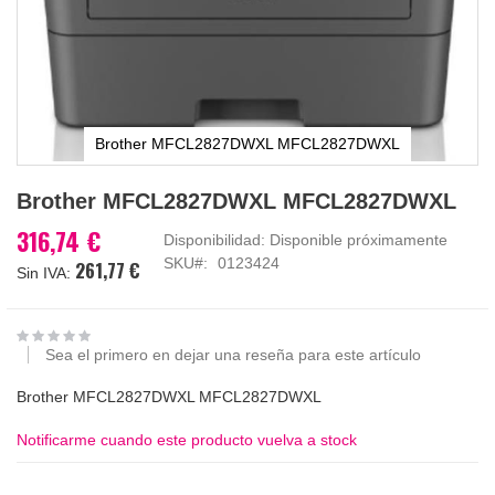
Brother MFCL2827DWXL MFCL2827DWXL
Saltar
Brother MFCL2827DWXL MFCL2827DWXL
al
comienzo
316,74 €
Disponibilidad:
Disponible próximamente
de
SKU
0123424
261,77 €
la
galería
de
imágenes
Sea el primero en dejar una reseña para este artículo
Brother MFCL2827DWXL MFCL2827DWXL
Notificarme cuando este producto vuelva a stock