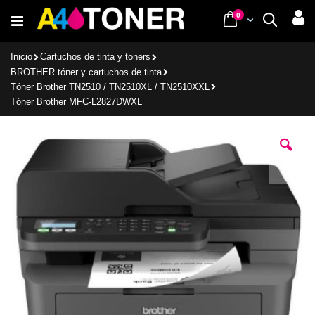
Ir
items
0
Cart
Buscar
al
contenido
Inicio
Cartuchos de tinta y toners
BROTHER tóner y cartuchos de tinta
Tóner Brother TN2510 / TN2510XL / TN2510XXL
Tóner Brother MFC-L2827DWXL
Saltar
al
final
de
la
galería
de
imágenes